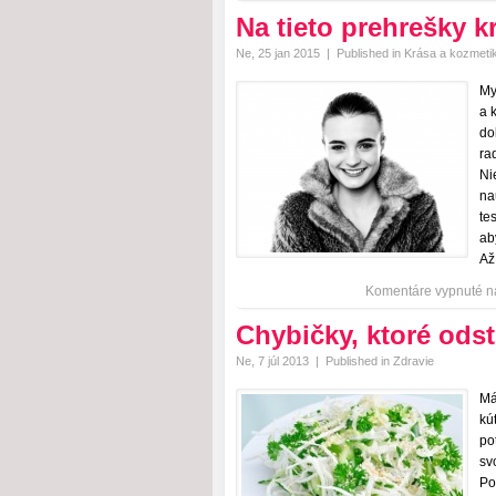
Na tieto prehrešky k
Ne, 25 jan 2015
|
Published in
Krása a kozmeti
My
a 
do
ra
Ni
na
te
ab
Až
Komentáre vypnuté
na
Chybičky, ktoré odst
Ne, 7 júl 2013
|
Published in
Zdravie
Má
kú
po
sv
Po