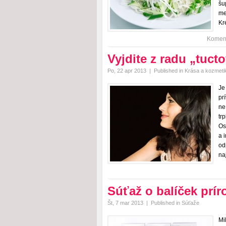
šu
me
Kr
Koment
Vyjdite z radu „tuct
Po, 22 apr 2013
|
Published in
Krása a kozmeti
Je
pr
ne
tr
Os
a 
od
na
Súťaž o balíček prír
Št, 7 mar 2013
|
Published in
Súťaže
Mi