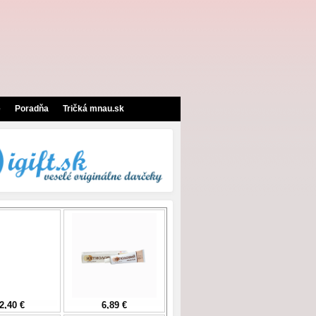
e
Poradňa
Tričká mnau.sk