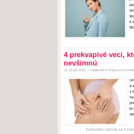
pa
do
te
k 
90
4 prekvapivé veci, k
nevšimnú
Ut, 10 feb 2015
|
Published in
Krása a kozmeti
Ur
a 
z 
ne
pr
to
ve
Komentáre vypnuté
na 4 prek