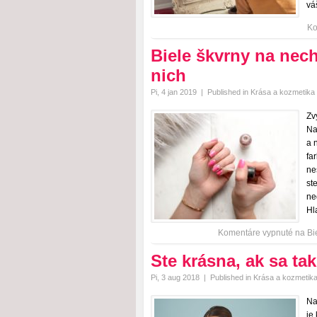
vá
Ko
Biele škvrny na nec
nich
Pi, 4 jan 2019
|
Published in
Krása a kozmetika
Zv
Na
a 
fa
ne
st
ne
Hl
Komentáre vypnuté
na Bie
Ste krásna, ak sa tak 
Pi, 3 aug 2018
|
Published in
Krása a kozmetik
Na
je