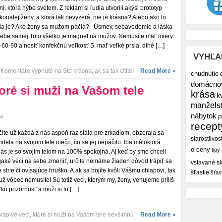
ni, ktorá hýbe svetom. Z reklám si ľudia utvorili akýsi prototyp
konalej ženy, a ktorá tak nevyzerá, nie je krásna? Alebo ako to
da je? Aké ženy sa mužom páčia? Úsmev, sebavedomie a láska
sebe samej Toto všetko je magnet na mužov. Nemusíte mať miery
-60-90 a nosiť konfekčnú veľkosť S, mať veľké prsia, dlhé […]
VYHĽA
Komentáre vypnuté
na Ste krásna, ak sa tak cítite!
|
Read More »
chudnutie
domácno
toré si muži na Vašom tele
krása
k
manžels
nábytok
p
ka
recept
čite už každá z nás aspoň raz stála pre zrkadlom, obzerala sa
starostlivos
videla na svojom tele niečo, čo sa jej nepáčilo. Iba máloktorá
o ceny
tipy
nás je so svojim telom na 100% spokojná. Aj keď by sme chceli
jaké veci na sebe zmeniť, určite nemáme žiaden dôvod trápiť sa
vstavané sk
e strie či ovísajúce bruško. A ak sa bojíte kvôli Vášmu chlapovi, tak
šťastie
šťas
 už vôbec nemusíte! Sú totiž veci, ktorým my, ženy, venujeme príliš
ľkú pozornosť a muži si to […]
vapivé veci, ktoré si muži na Vašom tele nevšimnú
|
Read More »