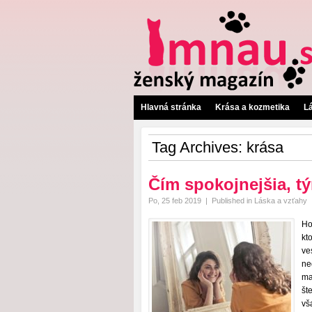
Hlavná stránka
Krása a kozmetika
L
Tag Archives:
krása
Čím spokojnejšia, tý
Po, 25 feb 2019
|
Published in
Láska a vzťahy
Ho
kt
ve
ne
ma
št
vš