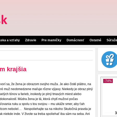
áska a vzťahy
Zdravie
Pre mamičky
Domácnosť
Ostatné
Súťaž
m krajšia
vorí sa, že žena je obrazom svojho muža. Je ako čisté plátno, na
oré muž neobmedzene maľuje rôzne výjavy. Niekedy je obraz plný
selých tónov a farieb, inokedy je plný tmavých miest alebo
dokonalostí. Múdra žena je tá, ktorá chytí mužovi počas
ľovania ruku a spolu s tou svojou – mu ukáže smer, aby ťah
etcom nebolel… Nespoliehajte sa na nikoho Skutočná pravda je
ak niekde inde. V živote sa treba spoliehať iba sám na seba. Ani