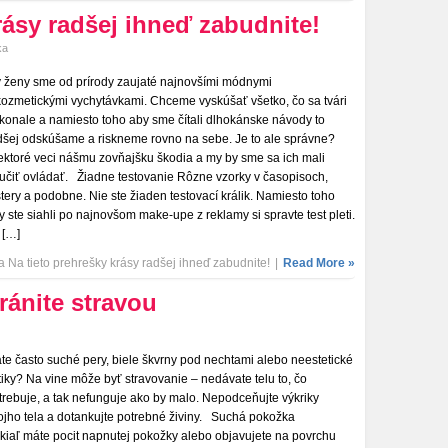
rásy radšej ihneď zabudnite!
ka
 ženy sme od prírody zaujaté najnovšími módnymi
kozmetickými vychytávkami. Chceme vyskúšať všetko, čo sa tvári
konale a namiesto toho aby sme čítali dlhokánske návody to
dšej odskúšame a riskneme rovno na sebe. Je to ale správne?
ektoré veci nášmu zovňajšku škodia a my by sme sa ich mali
učiť ovládať. Žiadne testovanie Rôzne vzorky v časopisoch,
stery a podobne. Nie ste žiaden testovací králik. Namiesto toho
y ste siahli po najnovšom make-upe z reklamy si spravte test pleti.
 […]
 Na tieto prehrešky krásy radšej ihneď zabudnite!
|
Read More »
ránite stravou
te často suché pery, biele škvrny pod nechtami alebo neestetické
tiky? Na vine môže byť stravovanie – nedávate telu to, čo
trebuje, a tak nefunguje ako by malo. Nepodceňujte výkriky
ojho tela a dotankujte potrebné živiny. Suchá pokožka
kiaľ máte pocit napnutej pokožky alebo objavujete na povrchu