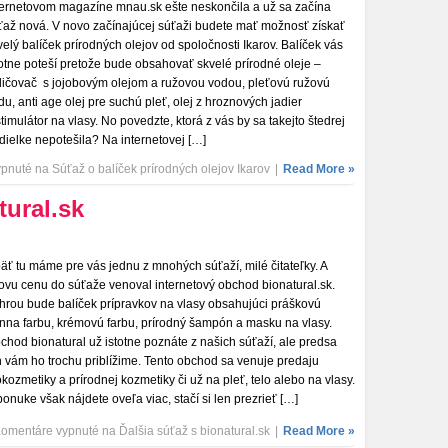
ternetovom magazíne mnau.sk ešte neskončila a už sa začína
ťaž nová. V novo začínajúcej súťaži budete mať možnosť získať
velý balíček prírodných olejov od spoločnosti Ikarov. Balíček vás
totne poteší pretože bude obsahovať skvelé prírodné oleje –
ličovač s jojobovým olejom a ružovou vodou, pleťovú ružovú
du, anti age olej pre suchú pleť, olej z hroznových jadier
stimulátor na vlasy. No povedzte, ktorá z vás by sa takejto štedrej
dielke nepotešila? Na internetovej […]
ypnuté
na Súťaž o balíček prírodných olejov Ikarov
|
Read More »
tural.sk
äť tu máme pre vás jednu z mnohých súťaží, milé čitateľky. A
ovu cenu do súťaže venoval internetový obchod bionatural.sk.
hrou bude balíček prípravkov na vlasy obsahujúci práškovú
nna farbu, krémovú farbu, prírodný šampón a masku na vlasy.
chod bionatural už istotne poznáte z našich súťaží, ale predsa
n vám ho trochu priblížime. Tento obchod sa venuje predaju
okozmetiky a prírodnej kozmetiky či už na pleť, telo alebo na vlasy.
ponuke však nájdete oveľa viac, stačí si len prezrieť […]
omentáre vypnuté
na Ďalšia súťaž s bionatural.sk
|
Read More »