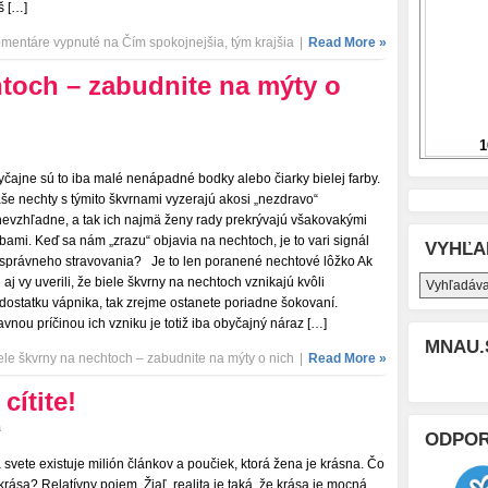
š […]
mentáre vypnuté
na Čím spokojnejšia, tým krajšia
|
Read More »
htoch – zabudnite na mýty o
yčajne sú to iba malé nenápadné bodky alebo čiarky bielej farby.
še nechty s týmito škvrnami vyzerajú akosi „nezdravo“
nevzhľadne, a tak ich najmä ženy rady prekrývajú všakovakými
rbami. Keď sa nám „zrazu“ objavia na nechtoch, je to vari signál
VYHĽA
správneho stravovania? Je to len poranené nechtové lôžko Ak
e aj vy uverili, že biele škvrny na nechtoch vznikajú kvôli
dostatku vápnika, tak zrejme ostanete poriadne šokovaní.
avnou príčinou ich vzniku je totiž iba obyčajný náraz […]
MNAU.
le škvrny na nechtoch – zabudnite na mýty o nich
|
Read More »
cítite!
a
ODPO
 svete existuje milión článkov a poučiek, ktorá žena je krásna. Čo
 krása? Relatívny pojem. Žiaľ, realita je taká, že krása je mocná