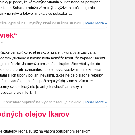
pinky je jasné, že vám chýba vitamín A. Bez neho sa postupne
níte na Saharu pretože vám chýba výživa a lepšie hojenie.
émy na ruky a telové mlieka síce pokožku […]
áre vypnuté
na Chybičky, ktoré odstránite stravou
|
Read More »
oviek“
ka
 ťažké označiť konkrétnu skupinu žien, ktorá by si zaslúžila
ívlastok „tuctová“ a hlavne nikto nemôže tvrdiť, že zapadať medzi
, je niečo zlé. Ja považujem za túto skupinu žien všetky tie, čo
pko bojujú proti rozmanitosti tejto doby a všetkým jej možnostiam.
tatní si ich úbohý boj ani nevšimli, takže nejde o žiadne rebelky
iné individuá (tie majú aspoň nejaký štýl). Zato si všimli ich
porný sveter, ktorý nie je ani „oldschool“ ani sexy a
jobyčajnejšie rifle, […]
Komentáre vypnuté
na Vyjdite z radu „tuctoviek“
|
Read More »
odných olejov Ikarov
lé čitateľky, jedna súťaž na vašom obľúbenom ženskom