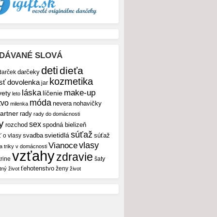
DÁVANÉ SLOVÁ
deti
dieťa
darček
darčeky
kozmetika
sť
dovolenka
jar
make-up
láska
vety
líčenie
leto
móda
tvo
nevera
nohavičky
milenka
artner
rady
rady do domácnosti
y
sex
rozchod
spodná bielizeň
súťaž
svietidlá
svadba
ť o vlasy
súťaž
vlasy
Vianoce
 a triky v domácnosti
vzťahy
zdravie
rine
šaty
ťehotenstvo
ženy
tný život
život