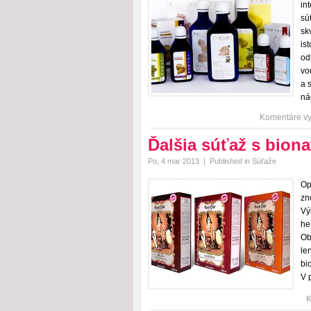
in
sú
sk
is
od
vo
a 
ná
Komentáre v
Ďalšia súťaž s biona
Po, 4 mar 2013
|
Published in
Súťaže
Op
zn
Vý
he
Ob
le
bi
V 
K