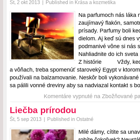
St, 2 okt 2013
|
Published in
Krása a kozmetika
Na parfumoch nás láka ni
zaujímavý flakón, samo
prísady. Parfumy boli k
dielom. Aj keď sú dnes 
podmanivé vône si nás st
Nahliadnite do ich svet
Z histórie Vždy, keď 
a vôňach, treba spomenúť staroveký Egypt v ktorom
používali na balzamovanie. Neskôr boli vykonávané 
sa pálili vonné dreviny aby sa nadviazal kontakt s b
Komentáre vypnuté
na Zbožňované pa
Liečba prírodou
Št, 5 sep 2013
|
Published in
Ostatné
Milé dámy, cítite sa una
robíte čokoľvek? Neustá