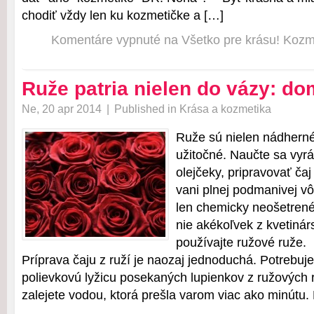
chodiť vždy len ku kozmetičke a […]
Komentáre vypnuté
na Všetko pre krásu! Koz
Ruže patria nielen do vázy: d
Ne, 20 apr 2014
|
Published in
Krása a kozmetika
Ruže sú nielen nádherné,
užitočné. Naučte sa vyrá
olejčeky, pripravovať čaj
vani plnej podmanivej vô
len chemicky neošetrené
nie akékoľvek z kvetinár
používajte ružové r
Príprava čaju z ruží je naozaj jednoduchá. Potrebuje
polievkovú lyžicu posekaných lupienkov z ružových 
zalejete vodou, ktorá prešla varom viac ako minútu. 