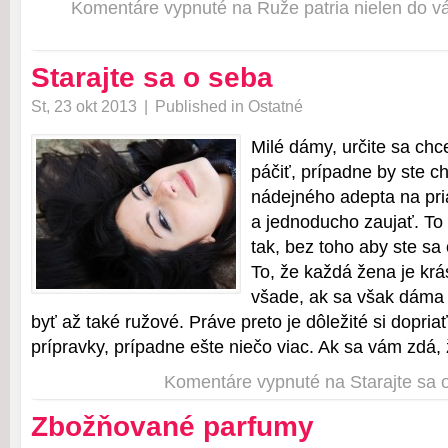
Komentáre vypnuté
na Ruže patria nielen do v
Starajte sa o seba
St, 23 okt 2013
|
Published in
Ostatné
Milé dámy, určite sa chc
páčiť, prípadne by ste c
nádejného adepta na pria
a jednoducho zaujať. To
tak, bez toho aby ste sa 
To, že každá žena je kr
všade, ak sa však dáma 
byť až také ružové. Práve preto je dôležité si dopria
prípravky, prípadne ešte niečo viac. Ak sa vám zdá,
Komentáre vypnuté
na Starajte sa 
Zbožňované parfumy