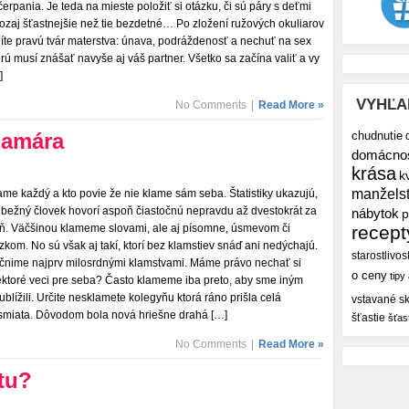
čerpania. Je teda na mieste položiť si otázku, či sú páry s deťmi
ozaj šťastnejšie než tie bezdetné… Po zložení ružových okuliarov
díte pravú tvár materstva: únava, podráždenosť a nechuť na sex
orú musí znášať navyše aj váš partner. Všetko sa začína valiť a vy
]
VYHĽA
No Comments
|
Read More »
lamára
chudnutie
domácno
krása
k
manžels
ame každý a kto povie že nie klame sám seba. Štatistiky ukazujú,
 bežný človek hovorí aspoň čiastočnú nepravdu až dvestokrát za
nábytok
p
ň. Väčšinou klameme slovami, ale aj písomne, úsmevom či
recept
zkom. No sú však aj takí, ktorí bez klamstiev snáď ani nedýchajú.
starostlivos
čnime najprv milosrdnými klamstvami. Máme právo nechať si
o ceny
tipy
ektoré veci pre seba? Často klameme iba preto, aby sme iným
ublížili. Určite nesklamete kolegyňu ktorá ráno prišla celá
vstavané sk
smiata. Dôvodom bola nová hriešne drahá […]
šťastie
šťas
No Comments
|
Read More »
rtu?