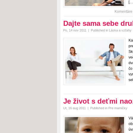
[…
Komentáre
Dajte sama sebe dru
Po, 14 nov 2011
|
Published in
Láska a vzťahy
Ka
pr
Sk
ve
dv
čo
vy
se
Je život s deťmi nao
Ut, 16 aug 2011
|
Published in
Pre mamičky
Vä
ob
úv