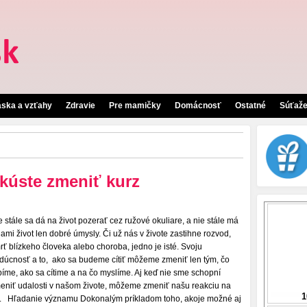
áska a vzťahy
Zdravie
Pre mamičky
Domácnosť
Ostatné
Súťaž
Skúste zmeniť kurz
e stále sa dá na život pozerať cez ružové okuliare, a nie stále má
nami život len dobré úmysly. Či už nás v živote zastihne rozvod,
rť blízkeho človeka alebo choroba, jedno je isté. Svoju
dúcnosť a to, ako sa budeme cítiť môžeme zmeniť len tým, čo
bíme, ako sa cítime a na čo myslíme. Aj keď nie sme schopní
eniť udalosti v našom živote, môžeme zmeniť našu reakciu na
. Hľadanie významu Dokonalým príkladom toho, akoje možné aj