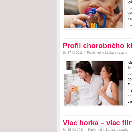
vy
na
vi
kt
[…
Profil chorobného k
St, 27 júl 2011
|
Published in
Láska a vzťahy
Kl
že
de
bo
Za
ni
ne
vy
Viac horka – viac fli
St, 15 jún 2011
|
Published in
Láska a vzťahy