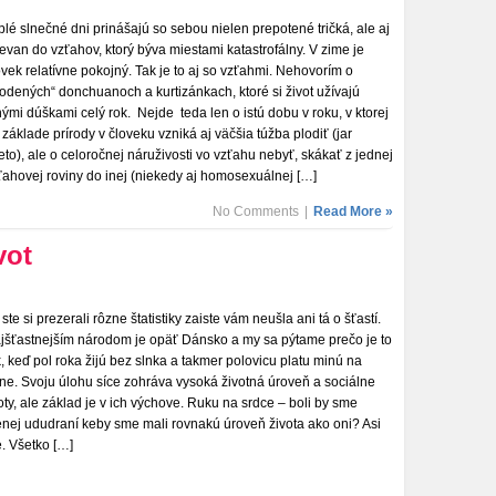
plé slnečné dni prinášajú so sebou nielen prepotené tričká, ale aj
ievan do vzťahov, ktorý býva miestami katastrofálny. V zime je
ovek relatívne pokojný. Tak je to aj so vzťahmi. Nehovorím o
rodených“ donchuanoch a kurtizánkach, ktoré si život užívajú
nými dúškami celý rok. Nejde teda len o istú dobu v roku, v ktorej
 základe prírody v človeku vzniká aj väčšia túžba plodiť (jar
leto), ale o celoročnej náruživosti vo vzťahu nebyť, skákať z jednej
ťahovej roviny do inej (niekedy aj homosexuálnej […]
No Comments
|
Read More »
vot
 ste si prezerali rôzne štatistiky zaiste vám neušla ani tá o šťastí.
jšťastnejším národom je opäť Dánsko a my sa pýtame prečo je to
k, keď pol roka žijú bez slnka a takmer polovicu platu minú na
ne. Svoju úlohu síce zohráva vysoká životná úroveň a sociálne
toty, ale základ je v ich výchove. Ruku na srdce – boli by sme
nej ududraní keby sme mali rovnakú úroveň života ako oni? Asi
e. Všetko […]