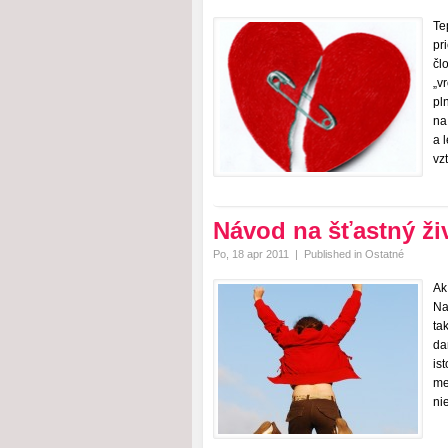
Te
pr
čl
„v
pl
na
a 
vz
Návod na šťastný ži
Po, 18 apr 2011
|
Published in
Ostatné
Ak
Na
ta
da
is
me
ni