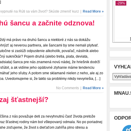
]
 vypnuté
na Rúti sa vám život? Skúste zmeniť kurz
|
Read More »
hú šancu a začnite odznova!
ždý má právo na druhú šancu a niektoré z nás sa dokážu
ehrýzť aj neverou partnera, ale šancami by sme nemali plytvať.
utočne si zaslúži odpustenie alkoholik, povaľač, násilník alebo
čný sukničkár? Pojem druhá (alebo tretia, piata, deviata,
adsiata) šanca pre nás znamená novú nádej, že hriešnik dodrží
VYHĽA
 sľúbil, a ak vidíme jeho opätovné zlyhanie máme tendenciu
máhať jeho sľuby. A potom sme sklamané nielen z neho, ale aj zo
ba. Uvedomujeme si, že takto sa problémy nikdy nevyriešia, […]
No Comments
|
Read More »
MNAU.
zaj šťastnejší?
čšina z nás považuje deti za nevyhnutnú časť života pretože
ODPO
raz šťastnej rodiny nám bol vštepovaný odmala. No po poriadnej
ahe zisťujeme, že život s dieťaťom zahŕňa plno stresu a