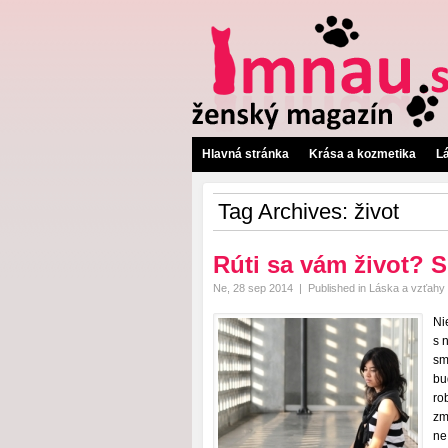
Hlavná stránka
Krása a kozmetika
L
Tag Archives:
život
Rúti sa vám život? 
Ne, 28 sep 2014
|
Published in
Láska a vzťahy
Ni
s 
sm
bu
ro
zm
ne