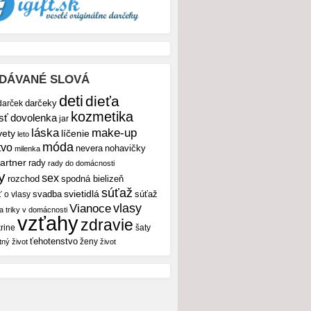
DÁVANÉ SLOVÁ
deti
dieťa
darček
darčeky
kozmetika
sť
dovolenka
jar
make-up
láska
vety
líčenie
leto
móda
tvo
nevera
nohavičky
milenka
artner
rady
rady do domácnosti
y
sex
rozchod
spodná bielizeň
súťaž
svietidlá
svadba
ť o vlasy
súťaž
vlasy
Vianoce
 a triky v domácnosti
vzťahy
zdravie
rine
šaty
ťehotenstvo
ženy
tný život
život