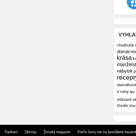
VYHĽA
chudnutie
domácno
krása
k
manžels
nábytok
p
recept
starostlivos
o ceny
tipy
vstavané sk
šťastie
šťas
Partneri
Obrusy
Ženský magazín
Prečo ženy nie sú fanúšikmi hazar