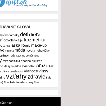
DÁVANÉ SLOVÁ
deti
dieťa
darček
darčeky
kozmetika
sť
dovolenka
jar
make-up
láska
vety
líčenie
leto
móda
tvo
nevera
nohavičky
milenka
artner
rady
rady do domácnosti
y
sex
rozchod
spodná bielizeň
súťaž
svietidlá
svadba
ť o vlasy
súťaž
vlasy
Vianoce
 a triky v domácnosti
vzťahy
zdravie
rine
šaty
ťehotenstvo
ženy
tný život
život
dných hier?