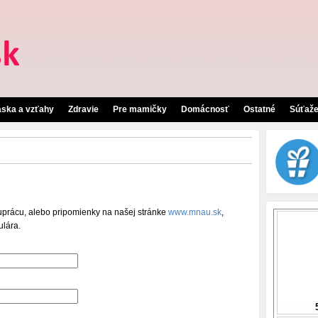
áska a vzťahy
Zdravie
Pre mamičky
Domácnosť
Ostatné
Súťaž
uprácu, alebo pripomienky na našej stránke
www.mnau.sk
,
ulára.