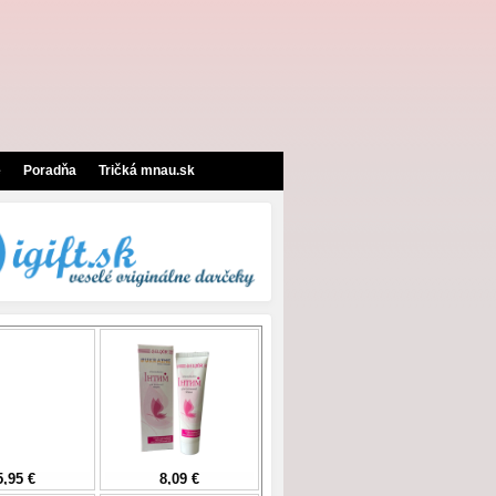
e
Poradňa
Tričká mnau.sk