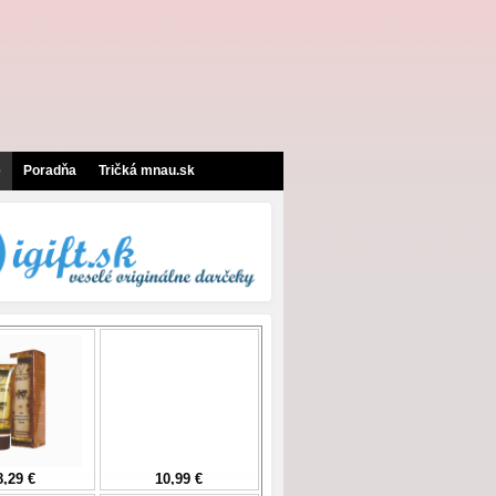
e
Poradňa
Tričká mnau.sk