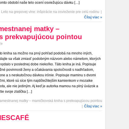
tomto období naše telo ocení osviežujúcu dávku […]
 Leto na grepovej vlne: inšpirácie na osvieženie pre celú rodinu
|
Čítaj viac »
mestnanej matky –
s prekvapujúcou pointou
že
to kniha sa možno na prvý pohľad podobá na mnoho iných,
dajte sa však zmiasť podobným názvom alebo námetom, ktorých
 vydalo v poslednej dobe niekoľko. Táto kniha je iná. Popisuje
žné povinnosti ženy a očakávania spoločnosti s nadhľadom,
ipne a s neskutočnou dávkou irónie. Popisuje maminu s dvomi
ťmi, ktoré sú síce tým najdôležitejším kamienkom v mozaike
vota, ale nie jediným. Aj keď je autorka mamou na plný úväzok a
 tie svoje zlatíčka […]
zamestnanej matky – mamičkovská kniha s prekvapujúcou pointou
|
Čítaj viac »
 NESCAFÉ