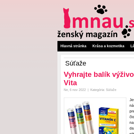
Hlavná stránka
Krása a kozmetika
L
Súťaže
Vyhrajte balík výži
Vita
Ne, 6 nov 2022
|
Kategória:
Súťaže
Je
ná
pr
čl
na
da