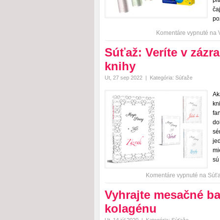
pi
ča
po
Komentáre vypnuté
na V
Súťaž: Veríte v zázr
knihy
Ut, 27 sep 2022
|
Kategória:
Súťaže
Ak
kn
fa
do
sé
je
mi
sú
Komentáre vypnuté
na Súťaž
Vyhrajte mesačné b
kolagénu