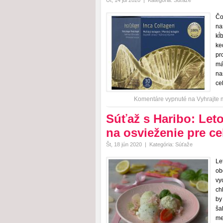
Ut, 14 júl 2020
|
Kategória:
Súťaže
Čo
na
kĺ
ke
pr
má
na
ce
Komentáre vypnuté
na Vyhrajte 
Súťaž s Haribo: Leto
na osvieženie pre ce
Št, 18 jún 2020
|
Kategória:
Súťaže
Le
ob
vy
ch
by
ša
me