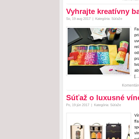
Vyhrajte kreatívny 
So, 19 aug 2017
|
Kategória:
Súťaže
Fa
pr
uv
re
od
pr
tv
ab
[…
Komentár
Súťaž o luxusné vín
Po, 19 jún 2017
|
Kategória:
Súťaže
Ví
fľ
sp
ví