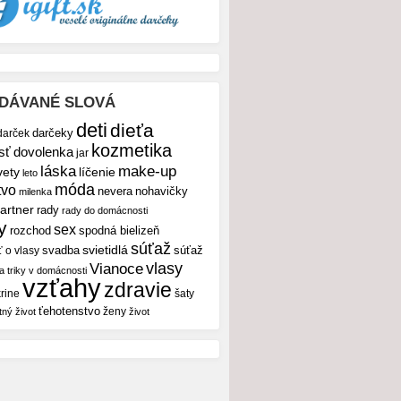
DÁVANÉ SLOVÁ
deti
dieťa
darček
darčeky
kozmetika
sť
dovolenka
jar
make-up
láska
vety
líčenie
leto
móda
tvo
nevera
nohavičky
milenka
artner
rady
rady do domácnosti
y
sex
rozchod
spodná bielizeň
súťaž
svietidlá
svadba
ť o vlasy
súťaž
vlasy
Vianoce
 a triky v domácnosti
vzťahy
zdravie
rine
šaty
ťehotenstvo
ženy
tný život
život