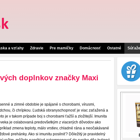
áska a vzťahy
Zdravie
Pre mamičky
Domácnosť
Ostatné
Súťaž
vových doplnkov značky Maxi
senné a zimné obdobie je spájané s chorobami, vírusmi,
dchou, či chrípkou. Ľudská obranyschopnosť je viac zaťažená a
eto je v takom prípade boj s chorobami ťažší a zložitejší. Imunita
oveka je oslabovaná predovšetkým z viacerých dôvodov ako
príklad zmena teploty, málo vrstiev, chladné rána a neočakávané
žďové prehánky. Ako si imunitu posilniť? Dôležitý je pravidelný