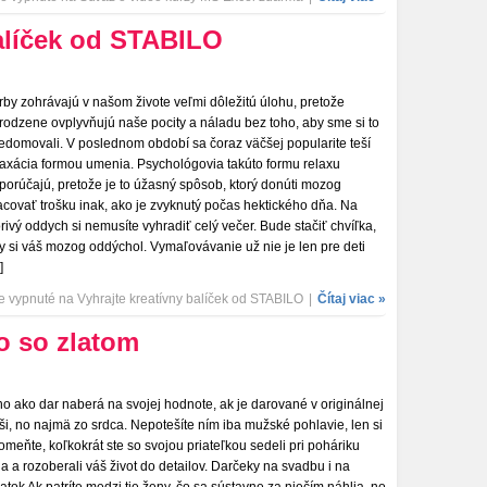
balíček od STABILO
rby zohrávajú v našom živote veľmi dôležitú úlohu, pretože
irodzene ovplyvňujú naše pocity a náladu bez toho, aby sme si to
edomovali. V poslednom období sa čoraz väčšej popularite teší
laxácia formou umenia. Psychológovia takúto formu relaxu
porúčajú, pretože je to úžasný spôsob, ktorý donúti mozog
acovať trošku inak, ako je zvyknutý počas hektického dňa. Na
orivý oddych si nemusíte vyhradiť celý večer. Bude stačiť chvíľka,
y si váš mozog oddýchol. Vymaľovávanie už nie je len pre deti
]
e vypnuté
na Vyhrajte kreatívny balíček od STABILO
|
Čítaj viac »
o so zlatom
no ako dar naberá na svojej hodnote, ak je darované v originálnej
aši, no najmä zo srdca. Nepotešíte ním iba mužské pohlavie, len si
omeňte, koľkokrát ste so svojou priateľkou sedeli pri poháriku
na a rozoberali váš život do detailov. Darčeky na svadbu i na