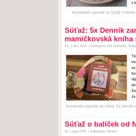
v 
Komentáre vypnuté
na Súťaž s Haribo:
Súťaž: 5x Denník za
mamičkovská kniha 
Po, 2 dec 2019
|
Kategória:
Pre mamičky
,
Súťa
Tá
ne
sa
be
vt
de
ži
za
Komentáre vypnuté
na Súťaž: 5x Denník 
Súťaž o balíček od
St, 1 aug 2018
|
Kategória:
Súťaže