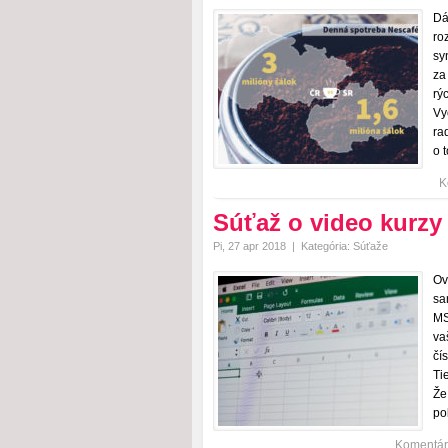
Dá
ro
sy
za
rý
Vy
ra
o 
K
Súťaž o video kurzy
Pi, 27 apr 2018
|
Kategória:
Súťaže
Ov
sa
MS
va
čí
Ti
Že
po
Komentár