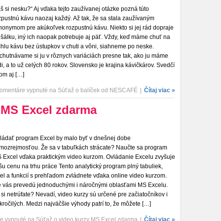
š si nesku?“ Aj vďaka tejto zaužívanej otázke pozná túto
zpustnú kávu naozaj každý. Až tak, že sa stala zaužívaným
nonymom pre akúkoľvek rozpustnú kávu. Niekto si jej rád dopraje
 šálku, iný ich naopak potrebuje aj päť. Vždy, keď máme chuť na
chlu kávu bez ústupkov v chuti a vôni, siahneme po neske.
chutnávame si ju v rôznych variáciách presne tak, ako ju máme
di, a to už celých 80 rokov. Slovensko je krajina kávičkárov. Svedčí
tom aj […]
omentáre vypnuté
na Súťaž o balíček od NESCAFÉ
|
Čítaj viac »
 MS Excel zdarma
ládať program Excel by malo byť v dnešnej dobe
mozrejmosťou. Že sa v tabuľkách strácate? Naučte sa program
 Excel vďaka praktickým video kurzom. Ovládanie Excelu zvyšuje
šu cenu na trhu práce Tento analytický program plný tabuliek,
sel a funkcií s prehľadom zvládnete vďaka online video kurzom.
e vás prevedú jednoduchými i náročnými oblasťami MS Excelu.
 si netrúfate? Nevadí, video kurzy sú určené pre začiatočníkov i
kročilých. Medzi najväčšie výhody patrí to, že môžete […]
e vypnuté
na Súťaž o video kurzy MS Excel zdarma
|
Čítaj viac »