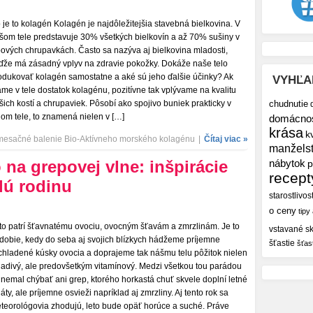
 je to kolagén Kolagén je najdôležitejšia stavebná bielkovina. V
šom tele predstavuje 30% všetkých bielkovín a až 70% sušiny v
bových chrupavkách. Často sa nazýva aj bielkovina mladosti,
ďže má zásadný vplyv na zdravie pokožky. Dokáže naše telo
odukovať kolagén samostatne a aké sú jeho ďalšie účinky? Ak
VYHĽA
me v tele dostatok kolagénu, pozitívne tak vplývame na kvalitu
šich kostí a chrupaviek. Pôsobí ako spojivo buniek prakticky v
chudnutie
lom tele, to znamená nielen v […]
domácno
krása
k
mesačné balenie Bio-Aktívneho morského kolagénu
|
Čítaj viac »
manžels
 na grepovej vlne: inšpirácie
nábytok
p
recept
lú rodinu
starostlivos
o ceny
tipy
to patrí šťavnatému ovociu, ovocným šťavám a zmrzlinám. Je to
vstavané sk
dobie, kedy do seba aj svojich blízkych hádžeme príjemne
šťastie
šťas
chladené kúsky ovocia a doprajeme tak nášmu telu pôžitok nielen
ladivý, ale predovšetkým vitamínový. Medzi všetkou tou parádou
 nemal chýbať ani grep, ktorého horkastá chuť skvele doplní letné
láty, ale príjemne osvieži napríklad aj zmrzliny. Aj tento rok sa
teorológovia zhodujú, leto bude opäť horúce a suché. Práve