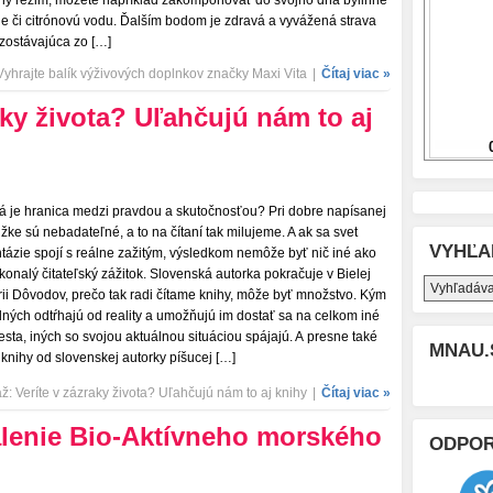
tný režim, môžete napríklad zakomponovať do svojho dňa bylinné
je či citrónovú vodu. Ďalším bodom je zdravá a vyvážená strava
zostávajúca zo […]
yhrajte balík výživových doplnkov značky Maxi Vita
|
Čítaj viac »
aky života? Uľahčujú nám to aj
á je hranica medzi pravdou a skutočnosťou? Pri dobre napísanej
ižke sú nebadateľné, a to na čítaní tak milujeme. A ak sa svet
VYHĽA
ntázie spojí s reálne zažitým, výsledkom nemôže byť nič iné ako
konalý čitateľský zážitok. Slovenská autorka pokračuje v Bielej
rii Dôvodov, prečo tak radi čítame knihy, môže byť množstvo. Kým
dných odtŕhajú od reality a umožňujú im dostať sa na celkom iné
esta, iných so svojou aktuálnou situáciou spájajú. A presne také
MNAU.
 knihy od slovenskej autorky píšucej […]
: Veríte v zázraky života? Uľahčujú nám to aj knihy
|
Čítaj viac »
alenie Bio-Aktívneho morského
ODPO