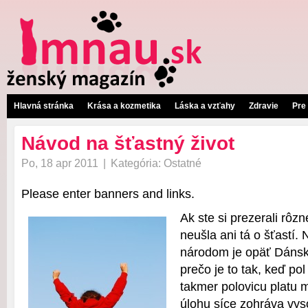
Hlavná stránka
Krása a kozmetika
Láska a vzťahy
Zdravie
Pre
Návod na šťastný život
Po, 18 apr 2011
|
Kategória:
Ostatné
Please enter banners and links.
Ak ste si prezerali rôzn
neušla ani tá o šťastí.
národom je opäť Dáns
prečo je to tak, keď pol
takmer polovicu platu 
úlohu síce zohráva vys