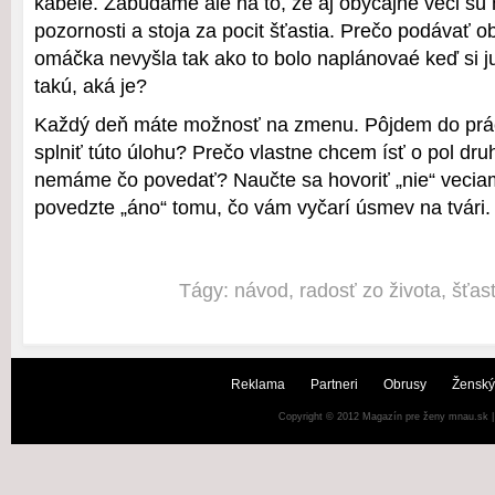
kabele. Zabúdame ale na to, že aj obyčajné veci sú
pozornosti a stoja za pocit šťastia. Prečo podávať o
omáčka nevyšla tak ako to bolo naplánovaé keď si ju
takú, aká je?
Každý deň máte možnosť na zmenu. Pôjdem do pr
splniť túto úlohu? Prečo vlastne chcem ísť o pol dru
nemáme čo povedať? Naučte sa hovoriť „nie“ veciam
povedzte „áno“ tomu, čo vám vyčarí úsmev na tvári.
Tágy:
návod
,
radosť zo života
,
šťast
Reklama
Partneri
Obrusy
Ženský
Copyright © 2012
Magazín pre ženy mnau.sk
|