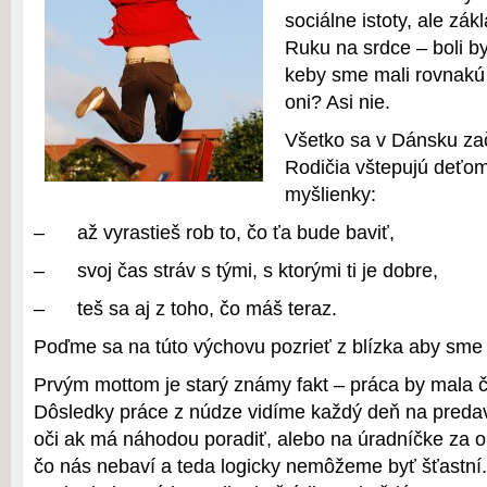
sociálne istoty, ale zák
Ruku na srdce – boli 
keby sme mali rovnakú
oni? Asi nie.
Všetko sa v Dánsku za
Rodičia vštepujú deťom
myšlienky:
– až vyrastieš rob to, čo ťa bude baviť,
– svoj čas stráv s tými, s ktorými ti je dobre,
– teš sa aj z toho, čo máš teraz.
Poďme sa na túto výchovu pozrieť z blízka aby sme s
Prvým mottom je starý známy fakt – práca by mala č
Dôsledky práce z núdze vidíme každý deň na predav
oči ak má náhodou poradiť, alebo na úradníčke za 
čo nás nebaví a teda logicky nemôžeme byť šťastní.