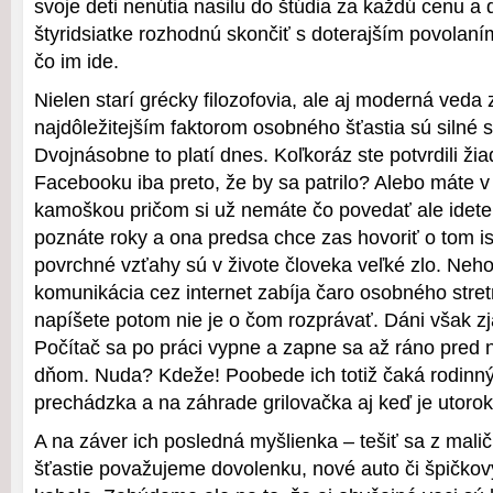
svoje deti nenútia nasilu do štúdia za každú cenu a 
štyridsiatke rozhodnú skončiť s doterajším povolaní
čo im ide.
Nielen starí grécky filozofovia, ale aj moderná veda
najdôležitejším faktorom osobného šťastia sú silné 
Dvojnásobne to platí dnes. Koľkoráz ste potvrdili žia
Facebooku iba preto, že by sa patrilo? Alebo máte v d
kamoškou pričom si už nemáte čo povedať ale idete
poznáte roky a ona predsa chce zas hovoriť o tom i
povrchné vzťahy sú v živote človeka veľké zlo. Neho
komunikácia cez internet zabíja čaro osobného stretn
napíšete potom nie je o čom rozprávať. Dáni však zj
Počítač sa po práci vypne a zapne sa až ráno pre
dňom. Nuda? Kdeže! Poobede ich totiž čaká rodinn
prechádzka a na záhrade grilovačka aj keď je utorok
A na záver ich posledná myšlienka – tešiť sa z malič
šťastie považujeme dovolenku, nové auto či špičkový