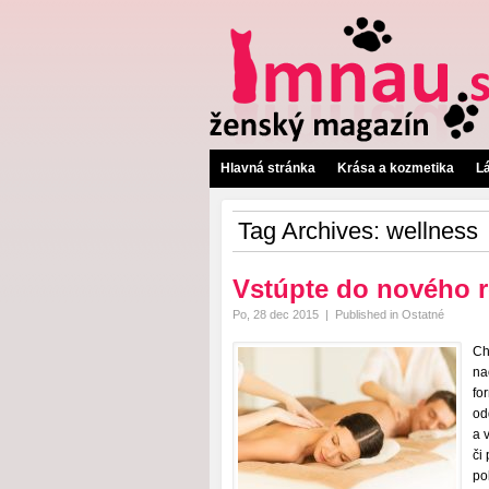
Hlavná stránka
Krása a kozmetika
L
Tag Archives:
wellness
Vstúpte do nového r
Po, 28 dec 2015
|
Published in
Ostatné
Ch
na
fo
od
a 
či
po