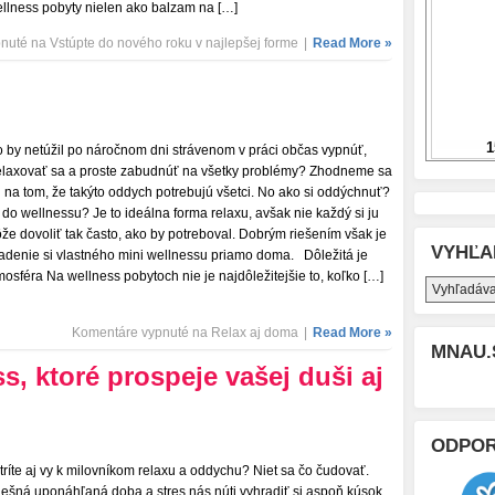
llness pobyty nielen ako balzam na […]
pnuté
na Vstúpte do nového roku v najlepšej forme
|
Read More »
o by netúžil po náročnom dni strávenom v práci občas vypnúť,
elaxovať sa a proste zabudnúť na všetky problémy? Zhodneme sa
i na tom, že takýto oddych potrebujú všetci. No ako si oddýchnuť?
ť do wellnessu? Je to ideálna forma relaxu, avšak nie každý si ju
že dovoliť tak často, ako by potreboval. Dobrým riešením však je
VYHĽA
iadenie si vlastného mini wellnessu priamo doma. Dôležitá je
mosféra Na wellness pobytoch nie je najdôležitejšie to, koľko […]
Komentáre vypnuté
na Relax aj doma
|
Read More »
MNAU.
ss, ktoré prospeje vašej duši aj
ODPO
tríte aj vy k milovníkom relaxu a oddychu? Niet sa čo čudovať.
ešná uponáhľaná doba a stres nás núti vyhradiť si aspoň kúsok