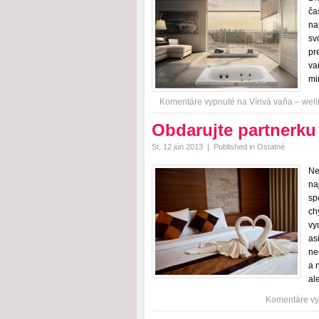
ča
na
sv
pr
va
mi
Komentáre vypnuté
na Vírivá vaňa – welln
Obdarujte partnerk
St, 12 jún 2013
|
Published in
Ostatné
Ne
na
sp
ch
vy
as
ne
a 
al
Komentáre vy