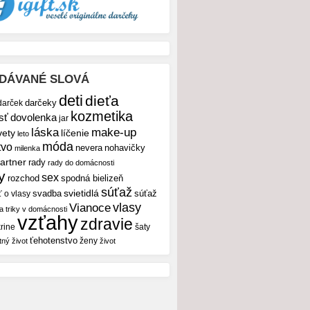
DÁVANÉ SLOVÁ
deti
dieťa
darček
darčeky
kozmetika
sť
dovolenka
jar
make-up
láska
vety
líčenie
leto
móda
tvo
nevera
nohavičky
milenka
artner
rady
rady do domácnosti
y
sex
rozchod
spodná bielizeň
súťaž
svietidlá
svadba
ť o vlasy
súťaž
vlasy
Vianoce
 a triky v domácnosti
vzťahy
zdravie
rine
šaty
ťehotenstvo
ženy
tný život
život