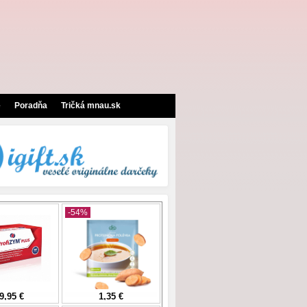
e
Poradňa
Tričká mnau.sk