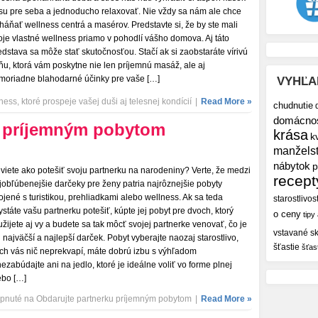
su pre seba a jednoducho relaxovať. Nie vždy sa nám ale chce
háňať wellness centrá a masérov. Predstavte si, že by ste mali
oje vlastné wellness priamo v pohodlí vášho domova. Aj táto
edstava sa môže stať skutočnosťou. Stačí ak si zaobstaráte vírivú
ňu, ktorá vám poskytne nie len príjemnú masáž, ale aj
moriadne blahodarné účinky pre vaše […]
VYHĽA
ess, ktoré prospeje vašej duši aj telesnej kondícií
|
Read More »
chudnutie
domácno
u príjemným pobytom
krása
k
manžels
nábytok
p
viete ako potešiť svoju partnerku na narodeniny? Verte, že medzi
recept
jobľúbenejšie darčeky pre ženy patria najrôznejšie pobyty
ojené s turistikou, prehliadkami alebo wellness. Ak sa teda
starostlivos
ystáte vašu partnerku potešiť, kúpte jej pobyt pre dvoch, ktorý
o ceny
tipy
užijete aj vy a budete sa tak môcť svojej partnerke venovať, čo je
vstavané sk
i najväčší a najlepší darček. Pobyt vyberajte naozaj starostlivo,
šťastie
šťas
ch vás nič neprekvapí, máte dobrú izbu s výhľadom
nezabúdajte ani na jedlo, ktoré je ideálne voliť vo forme plnej
ebo […]
pnuté
na Obdarujte partnerku príjemným pobytom
|
Read More »