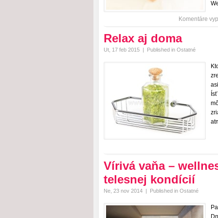
We
Komentáre vy
Relax aj doma
Ut, 17 feb 2015
|
Published in
Ostatné
Kt
zr
as
Ís
mô
zr
at
Vírivá vaňa – wellne
telesnej kondícií
Ne, 23 nov 2014
|
Published in
Ostatné
Pa
Dn