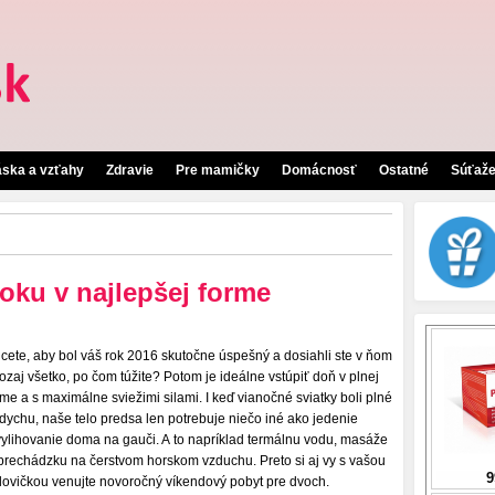
áska a vzťahy
Zdravie
Pre mamičky
Domácnosť
Ostatné
Súťaž
oku v najlepšej forme
cete, aby bol váš rok 2016 skutočne úspešný a dosiahli ste v ňom
ozaj všetko, po čom túžite? Potom je ideálne vstúpiť doň v plnej
rme a s maximálne sviežimi silami. I keď vianočné sviatky boli plné
dychu, naše telo predsa len potrebuje niečo iné ako jedenie
vylihovanie doma na gauči. A to napríklad termálnu vodu, masáže
 prechádzku na čerstvom horskom vzduchu. Preto si aj vy s vašou
lovičkou venujte novoročný víkendový pobyt pre dvoch.