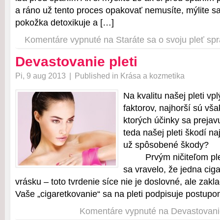
a ráno už tento proces opakovať nemusíte, mýlite sa
pokožka detoxikuje a […]
Komentáre vypnuté
na Staráte sa o svoju pleť sp
Devastovanie pleti
Pi, 9 aug 2013
|
Published in
Krása a kozmetika
Na kvalitu našej pleti vp
faktorov, najhorší sú vša
ktorých účinky sa prejav
teda našej pleti škodí na
už spôsobené škody
Prvým ničiteľom pleti 
sa vravelo, že jedna cig
vrásku – toto tvrdenie síce nie je doslovné, ale zakl
Vaše „cigaretkovanie“ sa na pleti podpisuje postup
Komentáre vypnuté
na Devastovanie