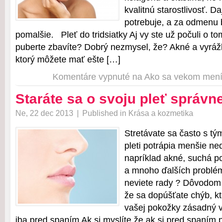
kvalitnú starostlivosť. Daj
potrebuje, a za odmenu 
pomalšie. Pleť do tridsiatky Aj vy ste už počuli o t
puberte zbavíte? Dobrý nezmysel, že? Akné a vyrá
ktorý môžete mať ešte […]
Komentáre vypnuté
na Ako sa vekom mení
Staráte sa o svoju pleť správn
Ne, 22 dec 2013
|
Published in
Krása a kozmetika
Stretávate sa často s tý
pleti potrápia menšie ne
napríklad akné, suchá p
a mnoho ďalších problém
neviete rady ? Dôvodom 
že sa dopúšťate chýb, kt
vašej pokožky zásadný vp
iba pred spaním Ak si myslíte že ak si pred spaním p