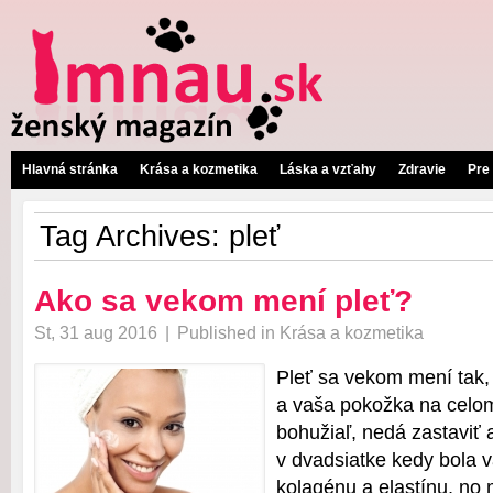
Hlavná stránka
Krása a kozmetika
Láska a vzťahy
Zdravie
Pre
Tag Archives:
pleť
Ako sa vekom mení pleť?
St, 31 aug 2016
|
Published in
Krása a kozmetika
Pleť sa vekom mení tak,
a vaša pokožka na celom 
bohužiaľ, nedá zastaviť 
v dvadsiatke kedy bola 
kolagénu a elastínu, no 