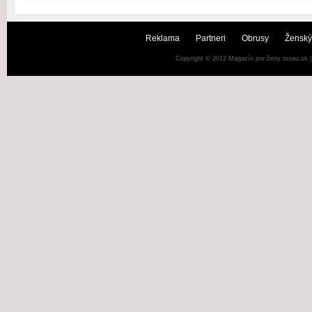
Reklama
Partneri
Obrusy
Ženský
Copyright © 2012
Magazín pre ženy mnau.sk
|