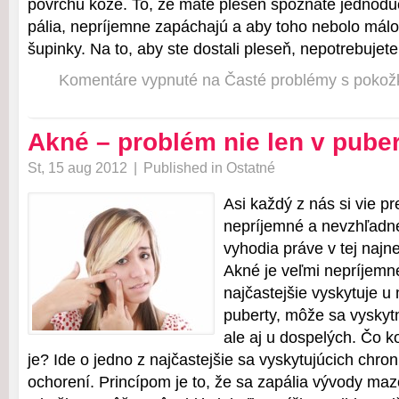
povrchu kože. To, že máte pleseň spoznáte jednoduc
pália, nepríjemne zapáchajú a aby toho nebolo málo 
šupinky. Na to, aby ste dostali pleseň, nepotrebujete
Komentáre vypnuté
na Časté problémy s pokož
Akné – problém nie len v pube
St, 15 aug 2012
|
Published in
Ostatné
Asi každý z nás si vie pre
nepríjemné a nevzhľadné
vyhodia práve v tej najne
Akné je veľmi nepríjemn
najčastejšie vyskytuje u
puberty, môže sa vyskytn
ale aj u dospelých. Čo 
je? Ide o jedno z najčastejšie sa vyskytujúcich chro
ochorení. Princípom je to, že sa zapália vývody mazo