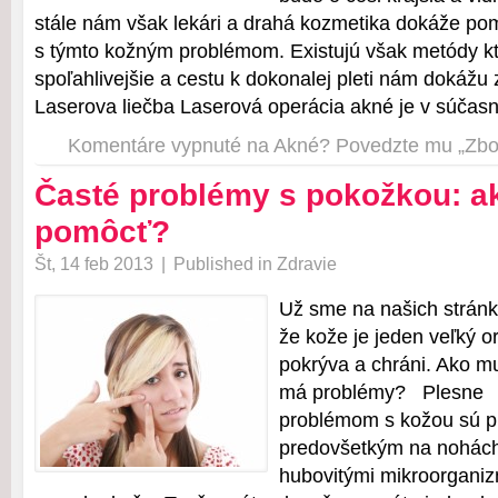
stále nám však lekári a drahá kozmetika dokáže po
s týmto kožným problémom. Existujú však metódy kto
spoľahlivejšie a cestu k dokonalej pleti nám dokáž
Laserova liečba Laserová operácia akné je v súčasn
Komentáre vypnuté
na Akné? Povedzte mu „Zb
Časté problémy s pokožkou: ak
pomôcť?
Št, 14 feb 2013
|
Published in
Zdravie
Už sme na našich stránk
že kože je jeden veľký o
pokrýva a chráni. Ako m
má problémy? Ples
problémom s kožou sú pl
predovšetkým na nohách
hubovitými mikroorganiz