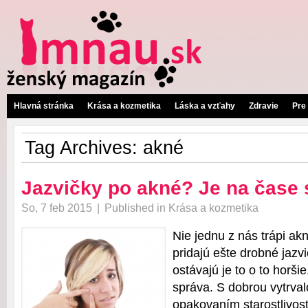
Hlavná stránka
Krása a kozmetika
Láska a vzťahy
Zdravie
Pre
Tag Archives:
akné
Jazvičky po akné? Je na čase 
So, 7 feb 2015
|
Published in
Krása a kozmetika
Nie jednu z nás trápi ak
pridajú ešte drobné jazv
ostávajú je to o to horši
správa. S dobrou vytrva
opakovaním starostlivost