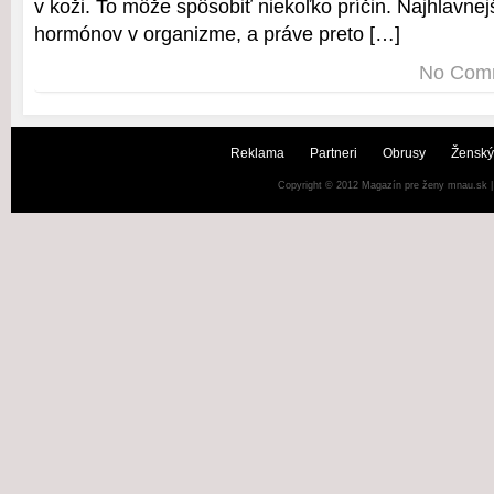
v koži. To môže spôsobiť niekoľko príčin. Najhlavne
hormónov v organizme, a práve preto […]
No Com
Reklama
Partneri
Obrusy
Ženský
Copyright © 2012
Magazín pre ženy mnau.sk
|