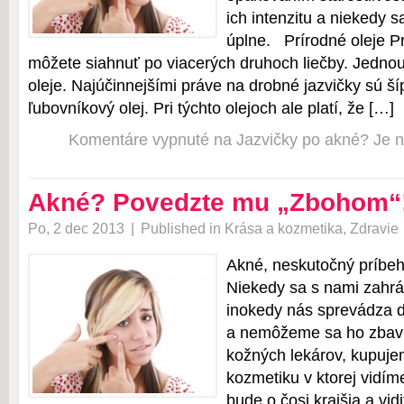
ich intenzitu a niekedy 
úplne. Prírodné oleje Pri
môžete siahnuť po viacerých druhoch liečby. Jednou 
oleje. Najúčinnejšími práve na drobné jazvičky sú š
ľubovníkový olej. Pri týchto olejoch ale platí, že […]
Komentáre vypnuté
na Jazvičky po akné? Je n
Akné? Povedzte mu „Zbohom“
Po, 2 dec 2013
|
Published in
Krása a kozmetika
,
Zdravie
Akné, neskutočný príbeh 
Niekedy sa s nami zahrá
inokedy nás sprevádza d
a nemôžeme sa ho zbav
kožných lekárov, kupuje
kozmetiku v ktorej vidím
bude o čosi krajšia a vidi