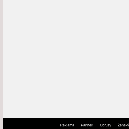
Reklama
Partneri
Obrusy
Ženský