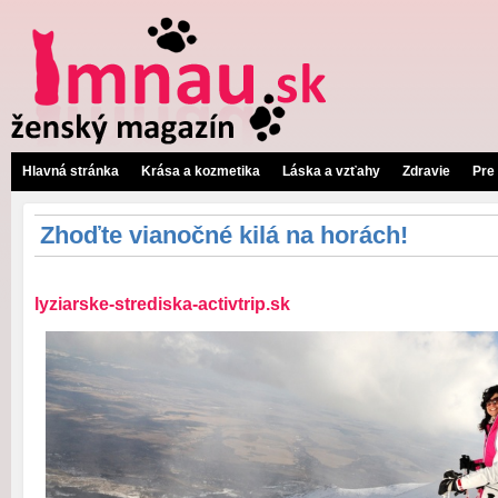
Hlavná stránka
Krása a kozmetika
Láska a vzťahy
Zdravie
Pre
Zhoďte vianočné kilá na horách!
lyziarske-strediska-activtrip.sk