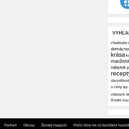
VYHĽA
chudnutie
domácno
krása
k
manžels
nábytok
p
recept
starostlivos
o ceny
tipy
vstavané sk
šťastie
šťas
Partneri
Obrusy
Ženský magazín
Prečo ženy nie sú fanúšikmi hazar