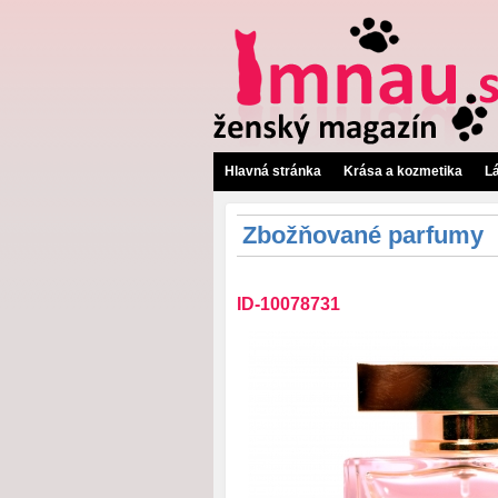
Hlavná stránka
Krása a kozmetika
L
Zbožňované parfumy
ID-10078731