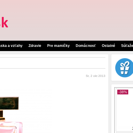
áska a vzťahy
Zdravie
Pre mamičky
Domácnosť
Ostatné
Súťaž
St, 2 okt 2013