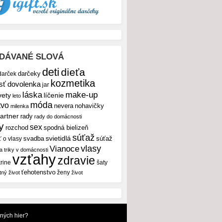
DÁVANÉ SLOVÁ
deti
dieťa
darček
darčeky
kozmetika
sť
dovolenka
jar
make-up
láska
vety
líčenie
leto
móda
tvo
nevera
nohavičky
milenka
artner
rady
rady do domácnosti
y
sex
rozchod
spodná bielizeň
súťaž
svietidlá
svadba
ť o vlasy
súťaž
vlasy
Vianoce
 a triky v domácnosti
vzťahy
zdravie
rine
šaty
ťehotenstvo
ženy
tný život
život
dných hier?