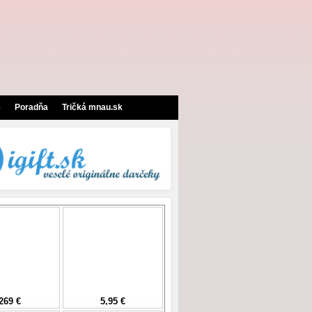
e
Poradňa
Tričká mnau.sk