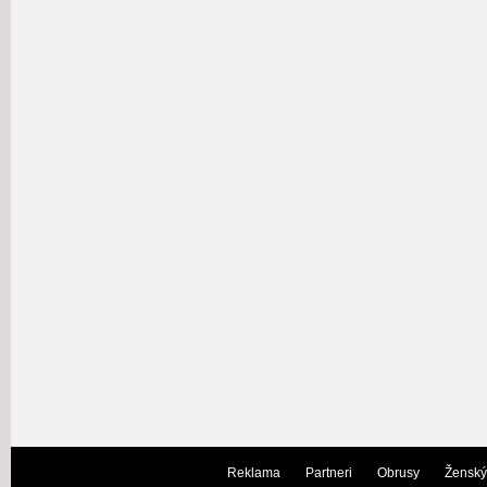
Reklama
Partneri
Obrusy
Ženský