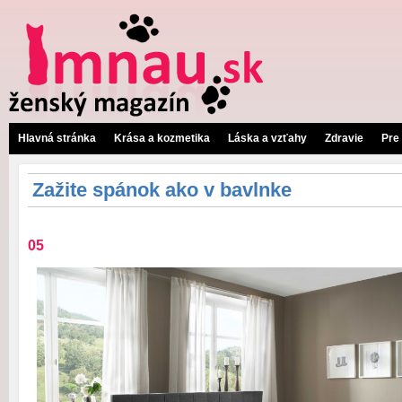
Hlavná stránka
Krása a kozmetika
Láska a vzťahy
Zdravie
Pre
Zažite spánok ako v bavlnke
05