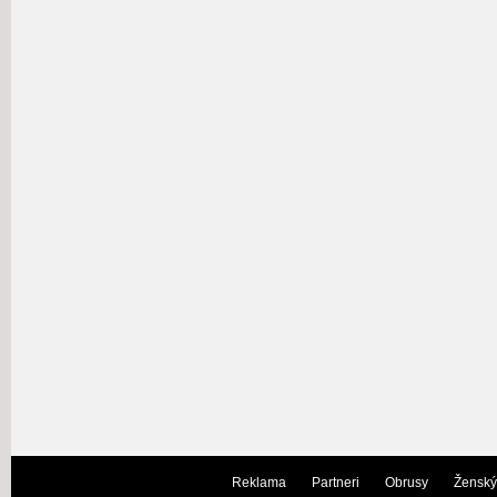
Reklama
Partneri
Obrusy
Ženský