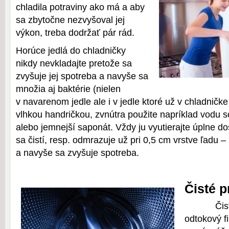
chladila potraviny ako má a aby
sa zbytočne nezvyšoval jej
výkon, treba dodržať pár rád.
Horúce jedlá do chladničky
nikdy nevkladajte pretože sa
zvyšuje jej spotreba a navyše sa
množia aj baktérie (nielen
v navarenom jedle ale i v jedle ktoré už v chladničke
vlhkou handričkou, zvnútra použite napríklad vodu 
alebo jemnejší saponát. Vždy ju vyutierajte úplne d
sa čistí, resp. odmrazuje už pri 0,5 cm vrstve ľadu 
a navyše sa zvyšuje spotreba.
Čisté p
Čis
odtokový fil