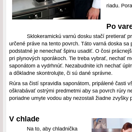
riadu. Por
Po var
Sklokeramickú varnú dosku stačí pretierať p
určené práve na tento povrch. Táto varná doska sa 
podstatné je nenechať špinu usadiť. O čosi prácnejši
pri plynových sporákoch. Tie treba vybrať, nechať mo
saponátom a vydrhnúť. Nezabudnite ich nechať úpl
a dôkladne skontrolujte, či sú dané správne.
Rúra sa čistí spravidla saponátom, pripálené časti v
oškrabávať ostrými predmetmi aby sa povrch rúry ne
poriadne umyte vodou aby nezostali žiadne zvyšky p
V chlade
Na to, aby chladnička