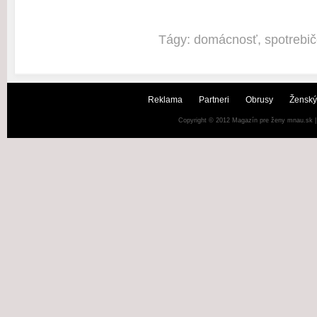
Tágy:
domácnosť
,
spotrebi
Reklama
Partneri
Obrusy
Ženský
Copyright © 2012
Magazín pre ženy mnau.sk
|