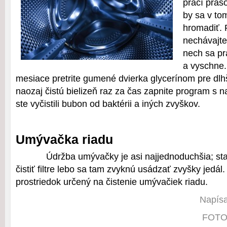
prací práš
by sa v to
hromadiť.
nechávajte
nech sa pr
a vyschne. 
mesiace pretrite gumené dvierka glycerínom pre dlh
naozaj čistú bielizeň raz za čas zapnite program s n
ste vyčistili bubon od baktérii a iných zvyškov.
Umývačka riadu
Údržba umývačky je asi najjednoduchšia; sta
čistiť filtre lebo sa tam zvyknú usádzať zvyšky jedál
prostriedok určený na čistenie umývačiek riadu.
Napísa
FOTO: