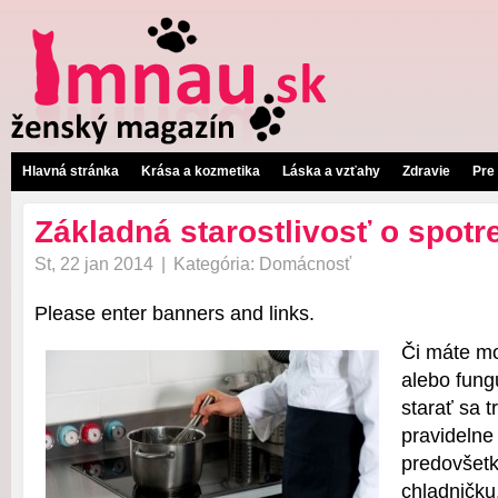
Hlavná stránka
Krása a kozmetika
Láska a vzťahy
Zdravie
Pre
Základná starostlivosť o spotr
St, 22 jan 2014
|
Kategória:
Domácnosť
Please enter banners and links.
Či máte mo
alebo fungu
starať sa t
pravidelne 
predovšet
chladničku