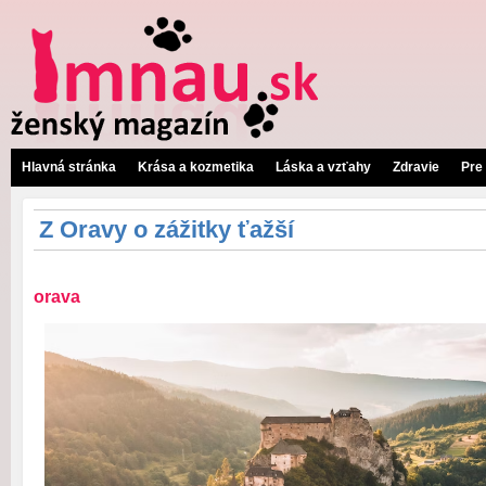
Hlavná stránka
Krása a kozmetika
Láska a vzťahy
Zdravie
Pre
Z Oravy o zážitky ťažší
orava