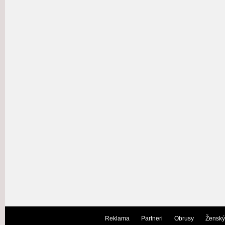
Reklama
Partneri
Obrusy
Ženský