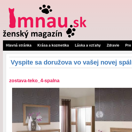
Hlavná stránka
Krása a kozmetika
Láska a vzťahy
Zdravie
Pre
Vyspite sa doružova vo vašej novej spál
zostava-teko_4-spalna