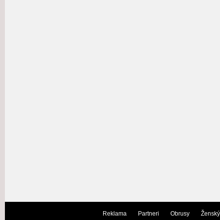
Reklama
Partneri
Obrusy
Ženský