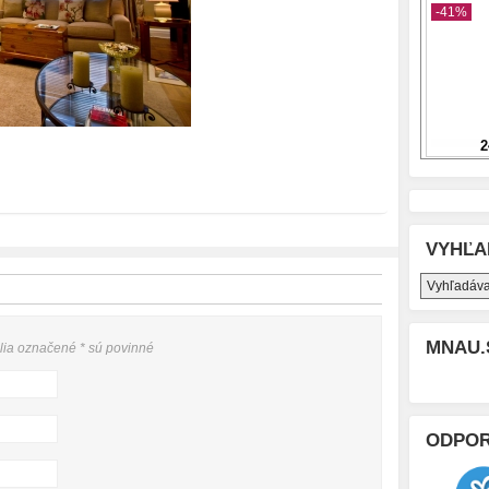
VYHĽA
MNAU.
olia označené
*
sú povinné
ODPO