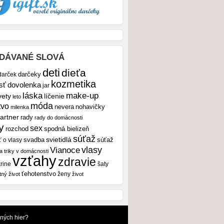
DÁVANÉ SLOVÁ
deti
dieťa
darček
darčeky
kozmetika
sť
dovolenka
jar
make-up
láska
vety
líčenie
leto
móda
tvo
nevera
nohavičky
milenka
artner
rady
rady do domácnosti
y
sex
rozchod
spodná bielizeň
súťaž
svietidlá
svadba
ť o vlasy
súťaž
vlasy
Vianoce
 a triky v domácnosti
vzťahy
zdravie
rine
šaty
ťehotenstvo
ženy
tný život
život
dných hier?