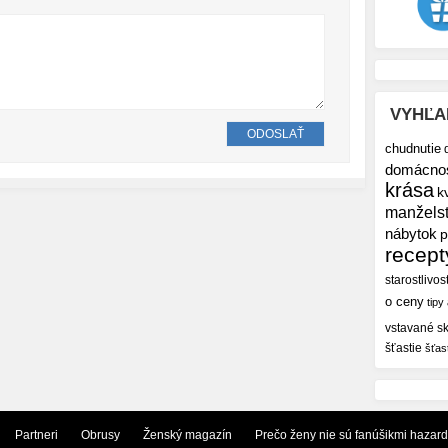
VYHĽA
chudnutie
domácno
krása
k
manžels
nábytok
p
recept
starostlivos
o ceny
tipy
vstavané sk
šťastie
šťas
Partneri
Obrusy
Ženský magazín
Prečo ženy nie sú fanúšikmi hazar