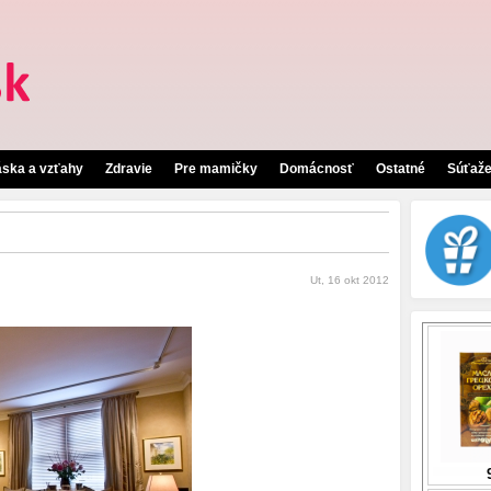
áska a vzťahy
Zdravie
Pre mamičky
Domácnosť
Ostatné
Súťaž
Ut, 16 okt 2012