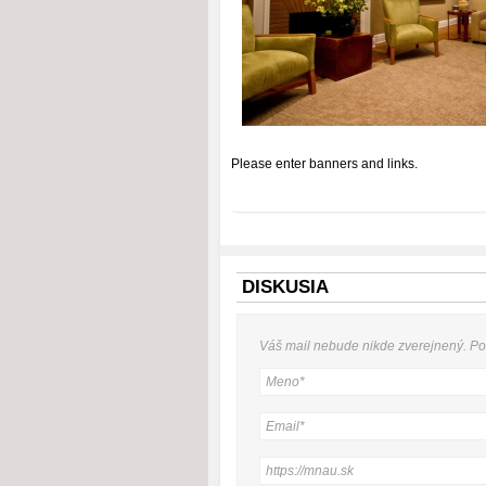
Please enter banners and links.
DISKUSIA
Váš mail nebude
nikde
zverejnený. P