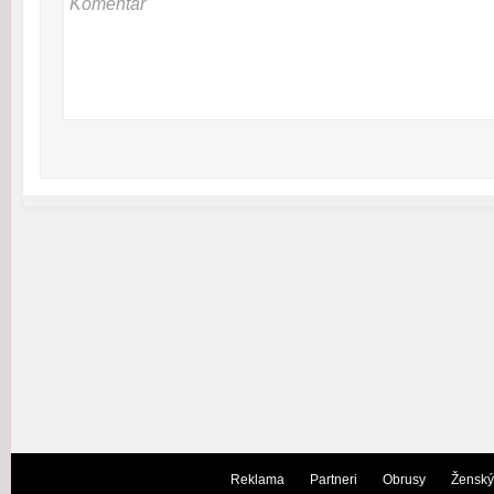
Reklama
Partneri
Obrusy
Ženský