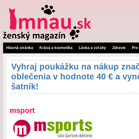
Hlavná stránka
Krása a kozmetika
Láska a vzťahy
Zdravie
Pre
Vyhraj poukážku na nákup zna
oblečenia v hodnote 40 € a vyno
šatník!
msport