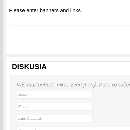
Please enter banners and links.
DISKUSIA
Váš mail nebude
nikde
zverejnený. Polia označ