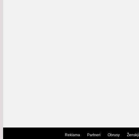
Reklama
Partneri
Obrusy
Ženský