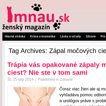
Hlavná stránka
Krása a kozmetika
Láska a vzťahy
Zdravie
Pre
Tag Archives:
Zápal močových cie
Trápia vás opakované zápaly
ciest? Nie ste v tom sami
Št, 25 sep 2014
|
Published in
Zdravie
Čoraz viac žien ale aj m
vyhľadáva pomoc odborn
a urológov práve s pro