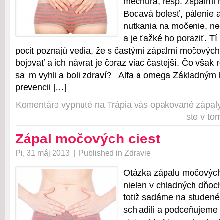
mechúra, resp. zápalmi 
Bodavá bolesť, pálenie a
nutkania na močenie, ner
a je ťažké ho poraziť. Tí
pocit poznajú vedia, že s častými zápalmi močových 
bojovať a ich návrat je čoraz viac častejší. Čo však 
sa im vyhli a boli zdraví? Alfa a omega Základným
prevencii […]
Komentáre vypnuté
na Trápia vás opakované zápaly
ste v to
Zápal močových ciest
Pi, 31 máj 2013
|
Published in
Zdravie
Otázka zápalu močových 
nielen v chladných dňoch,
totiž sadáme na studen
schladili a podceňujeme