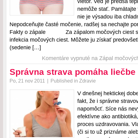
vietor. Veď je predsa tep
nemôže stať. Pamätajte 
nie je výsadou iba chlad
Nepodceňujte časté močenie, radšej sa nechajte por
Fakty o zápale Za zápalom močových ciest stoj
infekcia močových ciest. Môžete ju získať predovš
(sedenie […]
Komentáre vypnuté
na Zápal močových
Správna strava pomáha liečbe
Po, 21 nov 2011
|
Published in
Zdravie
V dnešnej hektickej do
fakt, že i správne strav
napomôcť. Síce nás nevyl
efektívne ako antibiotiká
proces uzdravovania. Vl
(či si to už priznáme ale