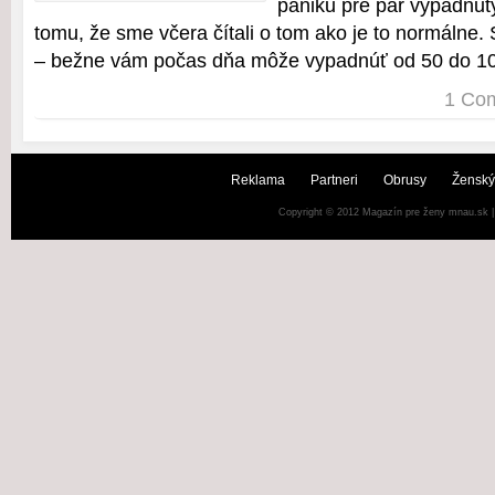
paniku pre pár vypadnutý
tomu, že sme včera čítali o tom ako je to normálne.
– bežne vám počas dňa môže vypadnúť od 50 do 1
1 Co
Reklama
Partneri
Obrusy
Ženský
Copyright © 2012
Magazín pre ženy mnau.sk
|