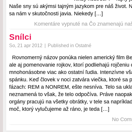
Naše sny sú akýmsi tajným jazykom pre náš život. N
sa nám v skutočnosti javia. Niekedy […]
Komentáre vypnuté
na Čo znamenajú na
Snílci
So, 21 apr 2012
|
Published in
Ostatné
Rovnomerný názov ponúka nielen americký film Be
ale aj pomenovanie rojkov, ktorí podliehajú rojčeniu
mnohonásobne viac ako ostatní ľudia. Intenzívne v
spánku. Keď človek v noci zatvára viečka, ktoré sa
fázach: REM a NONREM, ešte nesníva. Telo sa ukla
neznamená to však, že telo odpočíva. Práve naopak
orgány pracujú na všetky obrátky, v tele sa napríkl
moč, ktorý vylučujeme až ráno, je teda […]
No Com