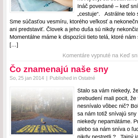
Ináč povedané – keď sn
„cestuje“. Astrálne telo
Sme súčasťou vesmíru, ktorého veľkosť a nekoneč
ani predstaviť. Človek a jeho duša sú nikdy nekonči
Momentálne máme k dispozícii tieto telá, ktoré nám 
[…]
Komentáre vypnuté
na Keď sn
Čo znamenajú naše sny
So, 25 jan 2014
|
Published in
Ostatné
Stalo sa vám niekedy, že
prebudení mali pocit, že
nesnívalo vôbec nič? Bol 
sa nám totiž snívajú sny 
niekedy nepamätáme. Pr
alebo sa nám sníva o ľu
nikdy nestretli ? Tajný j