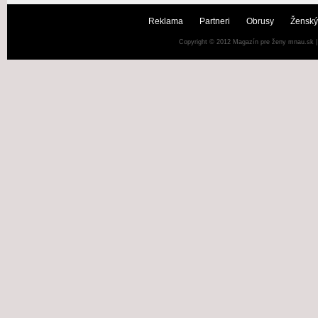
Reklama
Partneri
Obrusy
Ženský
Copyright © 2012
Magazín pre ženy mnau.sk
|