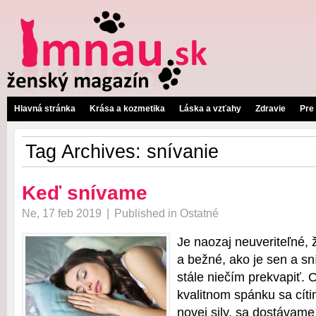
Hlavná stránka
Krása a kozmetika
Láska a vzťahy
Zdravie
Pre
Tag Archives:
snívanie
Keď snívame
Ne, 17 feb 2019
|
Published in
Ostatné
Je naozaj neuveriteľné, 
a bežné, ako je sen a s
stále niečím prekvapiť. 
kvalitnom spánku sa cíti
novej sily, sa dostávame