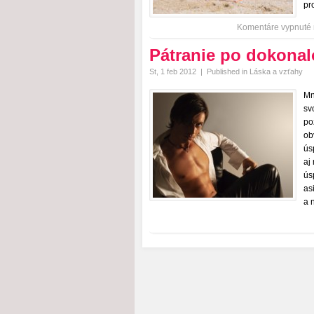
pr
Komentáre vypnuté
Pátranie po dokona
St, 1 feb 2012
|
Published in
Láska a vzťahy
Mn
sv
po
ob
ús
aj
ús
as
a 