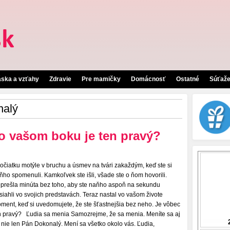
áska a vzťahy
Zdravie
Pre mamičky
Domácnosť
Ostatné
Súťaž
nalý
po vašom boku je ten pravý?
očiatku motýle v bruchu a úsmev na tvári zakaždým, keď ste si
ňho spomenuli. Kamkoľvek ste išli, všade ste o ňom hovorili.
prešla minúta bez toho, aby ste naňho aspoň na sekundu
siahli vo svojich predstavách. Teraz nastal vo vašom živote
ment, keď si uvedomujete, že ste šťastnejšia bez neho. Je vôbec
n pravý? Ľudia sa menia Samozrejme, že sa menia. Meníte sa aj
, nie len Pán Dokonalý. Mení sa všetko okolo vás. Ľudia,