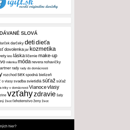
DÁVANÉ SLOVÁ
deti
dieťa
darček
darčeky
kozmetika
sť
dovolenka
jar
make-up
láska
vety
líčenie
leto
móda
tvo
nevera
nohavičky
milenka
artner
rady
rady do domácnosti
y
sex
rozchod
spodná bielizeň
súťaž
svietidlá
svadba
ť o vlasy
súťaž
vlasy
Vianoce
 a triky v domácnosti
vzťahy
zdravie
rine
šaty
ťehotenstvo
ženy
tný život
život
dných hier?