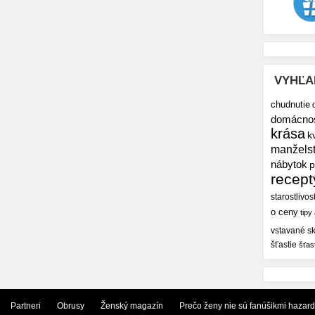
VYHĽA
chudnutie
domácno
krása
k
manžels
nábytok
p
recept
starostlivos
o ceny
tipy
vstavané sk
šťastie
šťas
Partneri
Obrusy
Ženský magazín
Prečo ženy nie sú fanúšikmi hazar