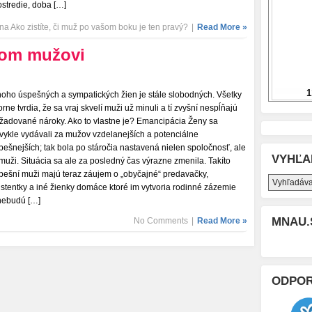
ostredie, doba […]
na Ako zistíte, či muž po vašom boku je ten pravý?
|
Read More »
lom mužovi
oho úspešných a sympatických žien je stále slobodných. Všetky
orne tvrdia, že sa vraj skvelí muži už minuli a tí zvyšní nespĺňajú
žadované nároky. Ako to vlastne je? Emancipácia Ženy sa
vykle vydávali za mužov vzdelanejších a potenciálne
pešnejších; tak bola po stáročia nastavená nielen spoločnosť, ale
VYHĽA
 muži. Situácia sa ale za posledný čas výrazne zmenila. Takíto
pešní muži majú teraz záujem o „obyčajné“ predavačky,
istentky a iné žienky domáce ktoré im vytvoria rodinné zázemie
nebudú […]
MNAU.
No Comments
|
Read More »
ODPO