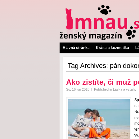
Hlavná stránka
Krása a kozmetika
L
Tag Archives:
pán doko
Ako zistíte, či muž 
So, 16 jún 2018
|
Published in
Láska a vzťahy
Sp
na
Ne
ne
mo
te
vy