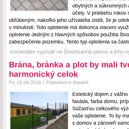
obytných a súkromných 
účely. V priebehu rokov s
obľúbeným, nakoľko jeho užívatelia zistili, že je odo
v minulosti. Toto oplotenie má dokonca viacero vyu
oplotenie Jedným z hlavných spôsobov použitia štvo
zabezpečenie pozemku. Tento typ oplotenia sa čast
Komentáre vypnuté
na Štvorhranné pletivo a jeho vy
Brána, bránka a plot by mali tv
harmonický celok
Po, 22 okt 2018
|
Published in
Ostatné
Estetický dojem z vášho
fasáda, farba domu, prí
Súčasťou celkového výzo
vaše oplotenie. To by ma
s domov a zároveň samot