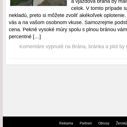
a vjazdová brána by mali
celok. V tomto prípade s
nekladú, preto si môžete zvoliť akékoľvek oplotenie.
vás a na vašom osobnom vkuse. Samozrejme podsta
cena. Pekné vysoké múry spolu s plnou bránou vá
percentné […]
Komentáre vypnuté
na Brána, bránka a plot by 
Reklama
Partneri
Obrusy
Ženský