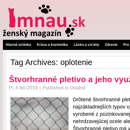
Hlavná stránka
Krása a kozmetika
Láska a vzťahy
Zdravie
Pre
Tag Archives:
oplotenie
Štvorhranné pletivo a jeho využ
Pi, 8 feb 2019
|
Published in
Ostatné
Drôtené štvorhranné plet
najzákladnejších typov o
vyrobené z pozinkovanej
nehrdzavejúcej ocele al
Štvorhranné pletivo má v