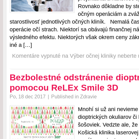
Rovnako dôkladne by ste 
očným operáciám a zváž
starostlivosť jednotlivých očných kliník. Nemalá ča
operácie očí strach. Niektorí sa obávajú finančnej ná
výsledného efektu. Niektorých však okrem ceny zák
iné a […]
Komentáre vypnuté
na Výber očnej kliniky neberte
Bezbolestné odstránenie dioptr
pomocou ReLEx Smile 3D
Po, 18 dec 2017
|
Published in
Zdravie
Mnohí si už ani nevieme 
dioptrických okuliarov či
šošoviek. Vedzte ale, že
Košická klinika laserove