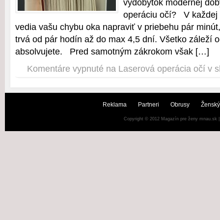
výdobytok modernej doby
operáciu očí? V každej 
vedia vašu chybu oka napraviť v priebehu pár minút,
trvá od pár hodín až do max 4,5 dní. Všetko záleží o
absolvujete. Pred samotným zákrokom však […]
Komentáre vypnuté
na Laserová operácia očí v s
Reklama
Partneri
Obrusy
Ženský
Copyright © 2012
Magazín pre ženy mnau.sk
|