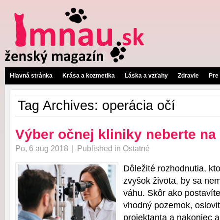
Hlavná stránka
Krása a kozmetika
Láska a vzťahy
Zdravie
Pre
Tag Archives:
operácia očí
Výber očnej kliniky neberte na
Po, 6 aug 2018
|
Published in
Ostatné
Dôležité rozhodnutia, kt
zvyšok života, by sa nem
váhu. Skôr ako postavít
vhodný pozemok, osloviť
projektanta a nakoniec aj