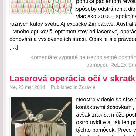
ponúka pacientom revol
spôsoby odstránenia diop
viac ako 20 000 spokojn
rôznych kútov sveta. Aj exotické Zimbabwe, Austrália
Mnoho optikov či optometristov od laserovej operác
odhovára a vyslovene ich straší. Opak je ale prav
[…]
Komentáre vypnuté
na Bezbolestné odstráne
pomocou ReLEx Smi
Laserová operácia očí v skrat
Ne, 23 mar 2014
|
Published in
Zdravie
Neostré videnie sa síce 
kontaktnými šošovkami, 
avšak zrak sa môže pos
ostro uvidíte aj tak len 
týchto pomôcok. Prečo v