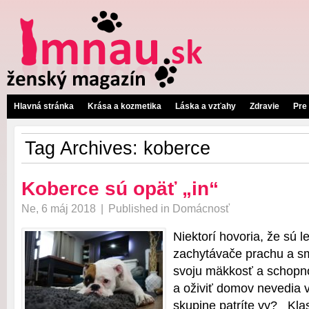
Hlavná stránka
Krása a kozmetika
Láska a vzťahy
Zdravie
Pre
Tag Archives:
koberce
Koberce sú opäť „in“
Ne, 6 máj 2018
|
Published in
Domácnosť
Niektorí hovoria, že sú 
zachytávače prachu a sme
svoju mäkkosť a schopno
a oživiť domov nevedia v
skupine patríte vy? Kla