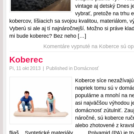
vintage aj detský Dnes j
vybrať, pretože na trhu e
kobercov, líšiacich sa svojou kvalitou, materiálom, 
Vyberú si ale aj tí najnáročnejší. Možno si práve kla
mi bude koberec? Bez neho […]
Komentáre vypnuté
na Koberce sú opä
Koberec
Pi, 11 okt 2013
|
Published in
Domácnosť
Koberce síce nezažívajú
napriek tomu sú v domác
populárne a mnohí na ne
asi najväčšou výhodou je
domácnosť zútulniť. Zau
náročné, sú koberce ruč
alebo zhotovené z kravs
fliaš. Syntetické materiály Polyamid (PA) je trva