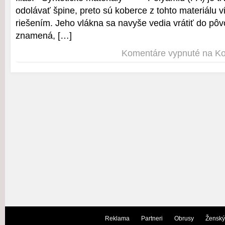
odolávať špine, preto sú koberce z tohto materiálu 
riešením. Jeho vlákna sa navyše vedia vrátiť do pô
znamená, […]
Komentáre vypnuté
na Ko
Reklama
Partneri
Obrusy
Ženský