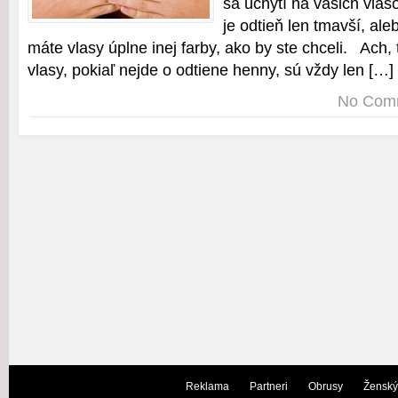
sa uchytí na vašich vla
je odtieň len tmavší, al
máte vlasy úplne inej farby, ako by ste chceli. Ach, 
vlasy, pokiaľ nejde o odtiene henny, sú vždy len […]
No Com
Reklama
Partneri
Obrusy
Ženský