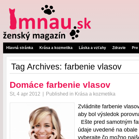
Hlavná stránka
Krása a kozmetika
Láska a vzťahy
Zdravie
Pre
Tag Archives:
farbenie vlasov
Domáce farbenie vlasov
St, 4 apr 2012
|
Published in
Krása a kozmetika
Zvládnite farbenie vlaso
aby bol výsledok porovn
Ešte pred samotným fa
údaje uvedené na obale 
vyberajte čo možno najše