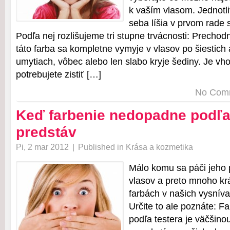
k vaším vlasom. Jednotli
seba líšia v prvom rade 
Podľa nej rozlišujeme tri stupne trvácnosti: Prechod
táto farba sa kompletne vymyje v vlasov po šiestich 
umytiach, vôbec alebo len slabo kryje šediny. Je vh
potrebujete zistiť […]
No Com
Keď farbenie nedopadne podľa
predstáv
Pi, 2 mar 2012
|
Published in
Krása a kozmetika
Málo komu sa páči jeho 
vlasov a preto mnoho kr
farbách v našich vysnív
Určite to ale poznáte: F
podľa testera je väčšinou