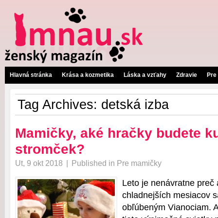
Hlavná stránka
Krása a kozmetika
Láska a vzťahy
Zdravie
Pre
Tag Archives:
detská izba
Mamičky, aké hračky budete k
stromček?
Ut, 9 okt 2018
|
Published in
Pre mamičky
Leto je nenávratne preč
chladnejších mesiacov sa
obľúbeným Vianociam. Aj