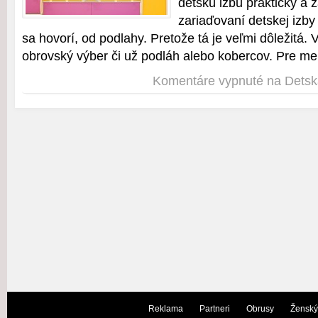
detskú izbu prakticky a 
zariaďovaní detskej izby 
sa hovorí, od podlahy. Pretože tá je veľmi dôležitá. 
obrovský výber či už podláh alebo kobercov. Pre men
Komentáre vypnuté
na Detsk
Reklama
Partneri
Obrusy
Ženský