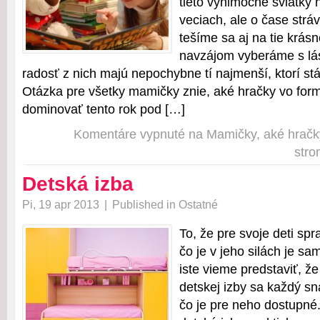
tieto výnimočné sviatky 
veciach, ale o čase strá
tešíme sa aj na tie krásn
navzájom vyberáme s lá
radosť z nich majú nepochybne tí najmenší, ktorí stá
Otázka pre všetky mamičky znie, aké hračky vo for
dominovať tento rok pod […]
Komentáre vypnuté
na Mamičky, aké hračk
str
Detská izba
Pi, 19 apr 2013
|
Published in
Ostatné
To, že pre svoje deti spr
čo je v jeho silách je sa
iste vieme predstaviť, že
detskej izby sa každý s
čo je pre neho dostupné.