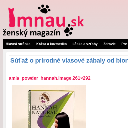
Hlavná stránka
Krása a kozmetika
Láska a vzťahy
Zdravie
Pre
Súťaž o prírodné vlasové zábaly od bion
amla_powder_hannah.image.261×292