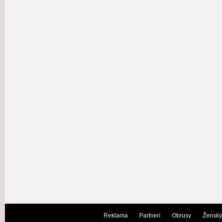
Reklama
Partneri
Obrusy
Ženský