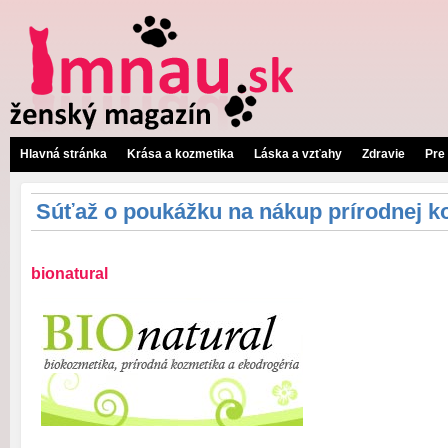
Hlavná stránka
Krása a kozmetika
Láska a vzťahy
Zdravie
Pre
Súťaž o poukážku na nákup prírodnej k
bionatural