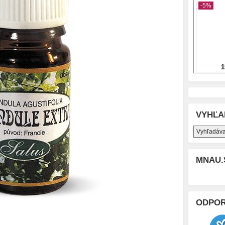
VYHĽA
MNAU.
ODPO