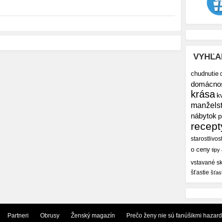
VYHĽA
chudnutie
domácno
krása
k
manžels
nábytok
p
recept
starostlivos
o ceny
tipy
vstavané sk
šťastie
šťas
Partneri
Obrusy
Ženský magazín
Prečo ženy nie sú fanúšikmi hazar