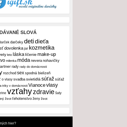
DÁVANÉ SLOVÁ
deti
dieťa
darček
darčeky
kozmetika
sť
dovolenka
jar
make-up
láska
vety
líčenie
leto
móda
tvo
nevera
nohavičky
milenka
artner
rady
rady do domácnosti
y
sex
rozchod
spodná bielizeň
súťaž
svietidlá
svadba
ť o vlasy
súťaž
vlasy
Vianoce
 a triky v domácnosti
vzťahy
zdravie
rine
šaty
ťehotenstvo
ženy
tný život
život
dných hier?