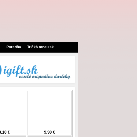
e
Poradňa
Tričká mnau.sk