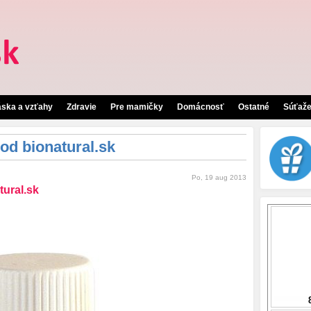
áska a vzťahy
Zdravie
Pre mamičky
Domácnosť
Ostatné
Súťaž
 od bionatural.sk
Po, 19 aug 2013
tural.sk