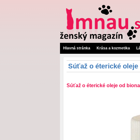
Hlavná stránka
Krása a kozmetika
L
Súťaž o éterické oleje
Súťaž o éterické oleje od biona