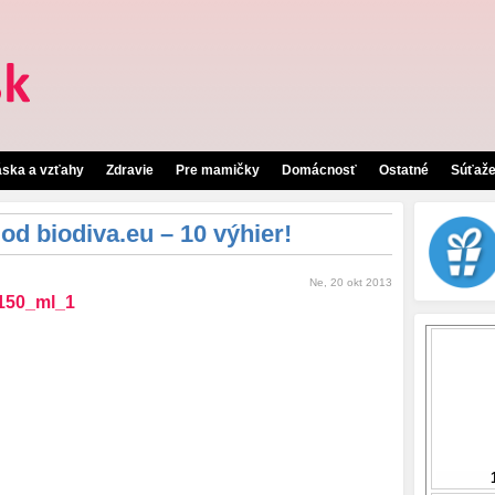
áska a vzťahy
Zdravie
Pre mamičky
Domácnosť
Ostatné
Súťaž
od biodiva.eu – 10 výhier!
Ne, 20 okt 2013
150_ml_1