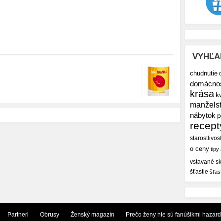
VYHĽA
chudnutie
domácno
krása
k
manžels
nábytok
p
recept
starostlivos
o ceny
tipy
vstavané sk
šťastie
šťas
Partneri
Obrusy
Ženský magazín
Prečo ženy nie sú fanúšikmi hazar