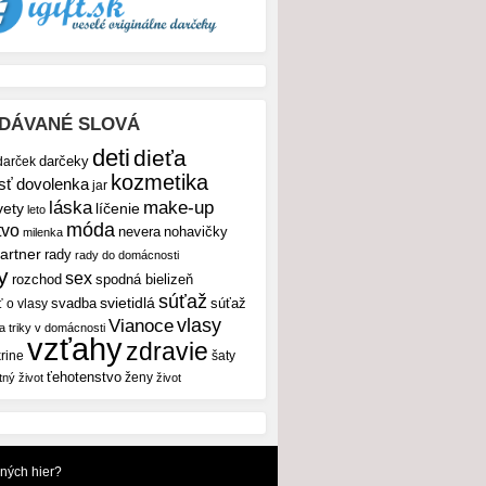
DÁVANÉ SLOVÁ
deti
dieťa
darček
darčeky
kozmetika
sť
dovolenka
jar
make-up
láska
vety
líčenie
leto
móda
tvo
nevera
nohavičky
milenka
artner
rady
rady do domácnosti
y
sex
rozchod
spodná bielizeň
súťaž
svietidlá
svadba
ť o vlasy
súťaž
vlasy
Vianoce
 a triky v domácnosti
vzťahy
zdravie
rine
šaty
ťehotenstvo
ženy
tný život
život
dných hier?