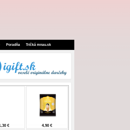
e
Poradňa
Tričká mnau.sk