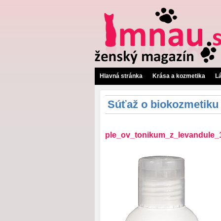
Hlavná stránka
Krása a kozmetika
L
Súťaž o biokozmetiku 
ple_ov_tonikum_z_levandule_