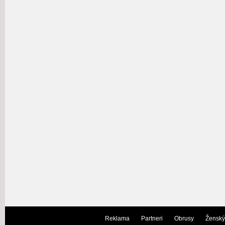
Reklama
Partneri
Obrusy
Ženský