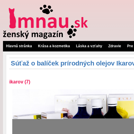
Hlavná stránka
Krása a kozmetika
Láska a vzťahy
Zdravie
Pre
Súťaž o balíček prírodných olejov Ikaro
ikarov (7)