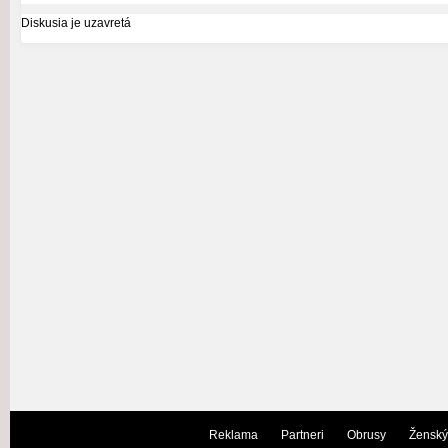
Diskusia je uzavretá
Reklama
Partneri
Obrusy
Ženský