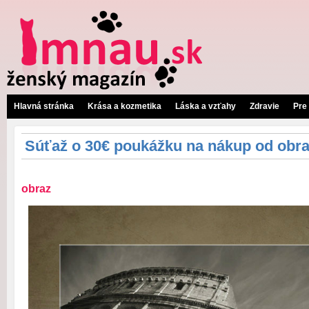
Hlavná stránka
Krása a kozmetika
Láska a vzťahy
Zdravie
Pre
Súťaž o 30€ poukážku na nákup od obr
obraz