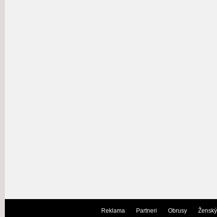
Reklama
Partneri
Obrusy
Ženský