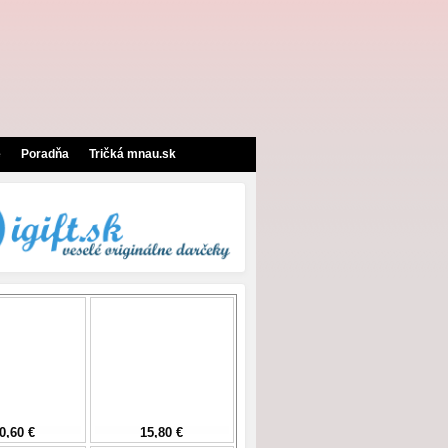
e
Poradňa
Tričká mnau.sk