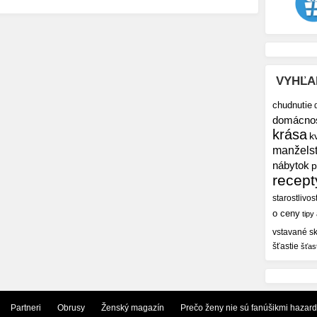
VYHĽA
chudnutie
domácno
krása
k
manžels
nábytok
p
recept
starostlivos
o ceny
tipy
vstavané sk
šťastie
šťas
Partneri
Obrusy
Ženský magazín
Prečo ženy nie sú fanúšikmi hazar