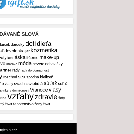
DÁVANÉ SLOVÁ
deti
dieťa
darček
darčeky
kozmetika
sť
dovolenka
jar
make-up
láska
vety
líčenie
leto
móda
tvo
nevera
nohavičky
milenka
artner
rady
rady do domácnosti
y
sex
rozchod
spodná bielizeň
súťaž
svietidlá
svadba
ť o vlasy
súťaž
vlasy
Vianoce
 a triky v domácnosti
vzťahy
zdravie
rine
šaty
ťehotenstvo
ženy
tný život
život
dných hier?