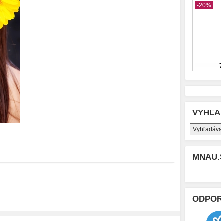
VYHĽA
MNAU.
ODPO