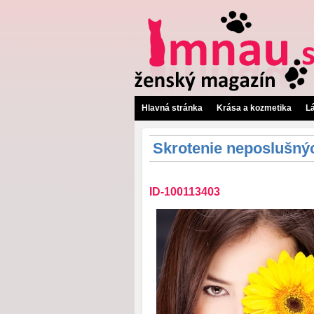
Hlavná stránka
Krása a kozmetika
L
Skrotenie neposlušný
ID-100113403