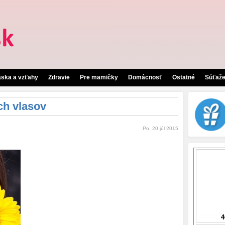
áska a vzťahy
Zdravie
Pre mamičky
Domácnosť
Ostatné
Súťaž
ch vlasov
Po, 20 júl 2015