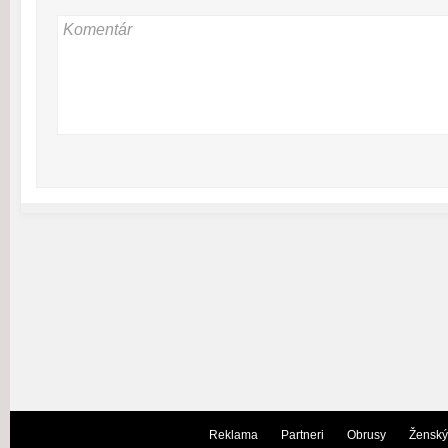
Reklama
Partneri
Obrusy
Ženský