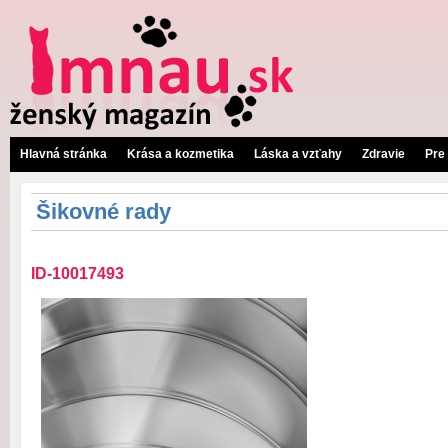
Hlavná stránka
Krása a kozmetika
Láska a vzťahy
Zdravie
Pre
Šikovné rady
ID-10017493