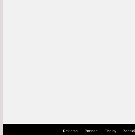
Reklama
Partneri
Obrusy
Ženský