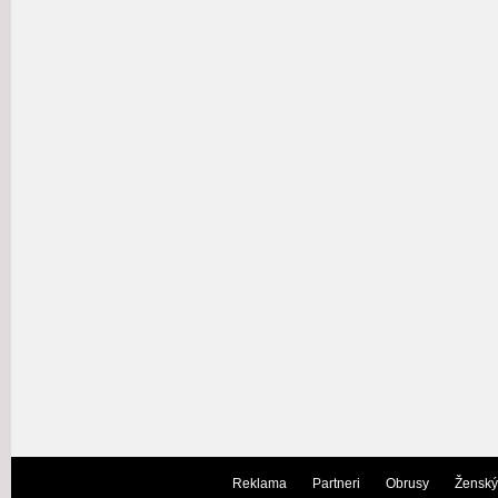
Reklama
Partneri
Obrusy
Ženský