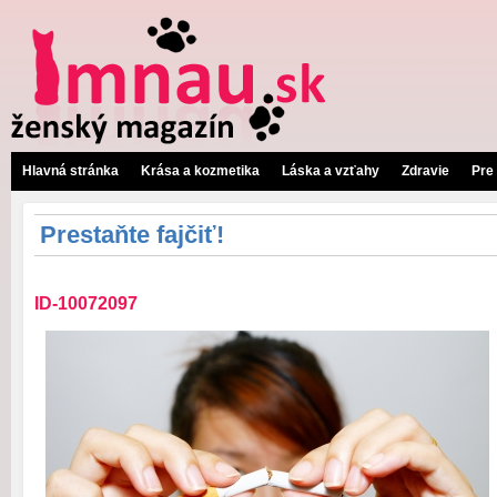
Hlavná stránka
Krása a kozmetika
Láska a vzťahy
Zdravie
Pre
Prestaňte fajčiť!
ID-10072097