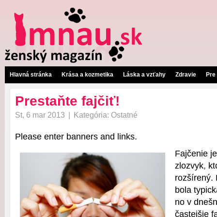
Hlavná stránka
Krása a kozmetika
Láska a vzťahy
Zdravie
Pre
Prestaňte fajčiť!
St, 6 mar 2013
|
Kategória:
Ostatné
Please enter banners and links.
Fajčenie j
zlozvyk, kt
rozšírený. 
bola typic
no v dnešn
častejšie f