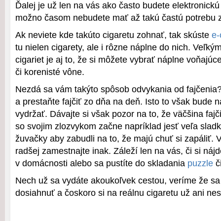
Ďalej je už len na vás ako často budete elektronickú
možno časom nebudete mať až takú častú potrebu za
Ak neviete kde takúto cigaretu zohnať, tak skúste
e-
tu nielen cigarety, ale i rôzne náplne do nich. Veľký
cigariet je aj to, že si môžete vybrať náplne voňajúc
či korenisté vône.
Nezdá sa vám takýto spôsob odvykania od fajčenia?
a prestaňte fajčiť zo dňa na deň. Isto to však bude 
vydržať. Dávajte si však pozor na to, že väčšina fajč
so svojim zlozvykom začne napríklad jesť veľa sladk
žuvačky aby zabudli na to, že majú chuť si zapáliť.
radšej zamestnajte inak. Záleží len na vás, či si náj
v domácnosti alebo sa pustíte do skladania
puzzle
či
Nech už sa vydáte akoukoľvek cestou, veríme že sa
dosiahnuť a čoskoro si na reálnu cigaretu už ani ne