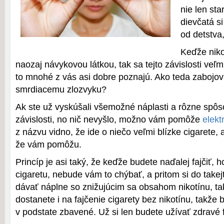
nie len sta
dievčatá si
od detstva
Keďže niko
naozaj návykovou látkou, tak sa tejto závislosti veľ
to mnohé z vás asi dobre poznajú. Ako teda zabojov
smrdiacemu zlozvyku?
Ak ste už vyskúšali všemožné náplasti a rôzne spô
závislosti, no nič nevyšlo, možno vám pomôže
elekt
z názvu vidno, že ide o niečo veľmi blízke cigarete, 
že vám pomôžu.
Princíp je asi taký, že keďže budete naďalej fajčiť, h
cigaretu, nebude vám to chýbať, a pritom si do takej
dávať náplne so znižujúcim sa obsahom nikotínu, t
dostanete i na fajčenie cigarety bez nikotínu, takže 
v podstate zbavené. Už si len budete užívať zdravé f