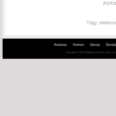
FOTO:
Tágy:
elektron
Reklama
Partneri
Obrusy
Ženský
Copyright © 2012
Magazín pre ženy mnau.sk
|