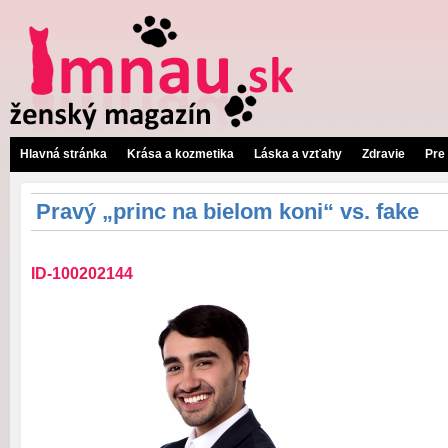
Hlavná stránka
Krása a kozmetika
Láska a vzťahy
Zdravie
Pre
Pravý „princ na bielom koni“ vs. fake
ID-100202144