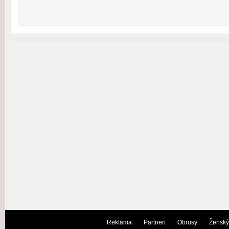
Reklama
Partneri
Obrusy
Ženský