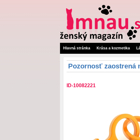
Hlavná stránka
Krása a kozmetika
L
Pozornosť zaostrená 
ID-10082221