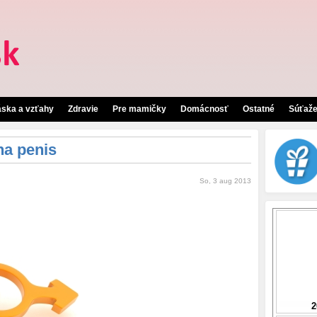
áska a vzťahy
Zdravie
Pre mamičky
Domácnosť
Ostatné
Súťaž
na penis
So, 3 aug 2013