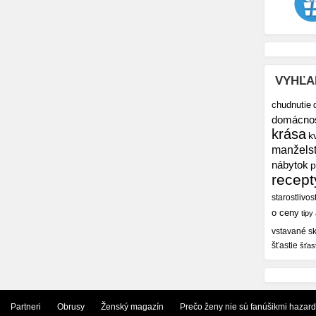
VYHĽA
chudnutie
domácno
krása
k
manžels
nábytok
p
recept
starostlivos
o ceny
tipy
vstavané sk
šťastie
šťas
Partneri
Obrusy
Ženský magazín
Prečo ženy nie sú fanúšikmi hazar