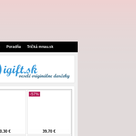
e
Poradňa
Tričká mnau.sk