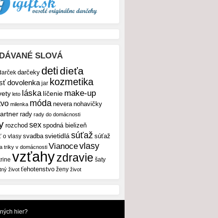
DÁVANÉ SLOVÁ
deti
dieťa
darček
darčeky
kozmetika
sť
dovolenka
jar
make-up
láska
vety
líčenie
leto
móda
tvo
nevera
nohavičky
milenka
artner
rady
rady do domácnosti
y
sex
rozchod
spodná bielizeň
súťaž
svietidlá
svadba
ť o vlasy
súťaž
vlasy
Vianoce
 a triky v domácnosti
vzťahy
zdravie
rine
šaty
ťehotenstvo
ženy
tný život
život
dných hier?