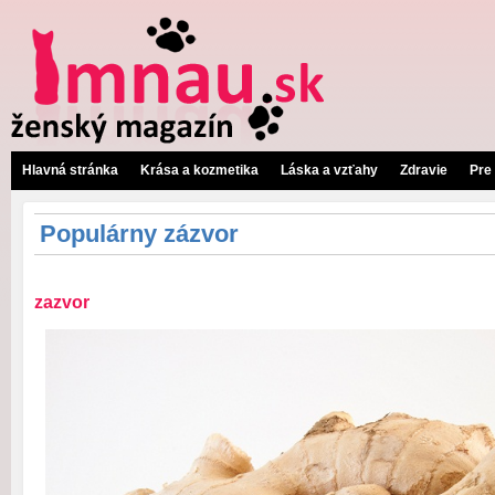
Hlavná stránka
Krása a kozmetika
Láska a vzťahy
Zdravie
Pre
Populárny zázvor
zazvor