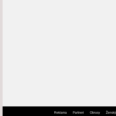
Reklama
Partneri
Obrusy
Ženský