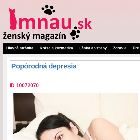
Hlavná stránka
Krása a kozmetika
Láska a vzťahy
Zdravie
Pre
Popôrodná depresia
ID-10072070