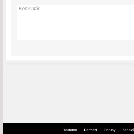
Reklama
Partneri
Obrusy
Ženský