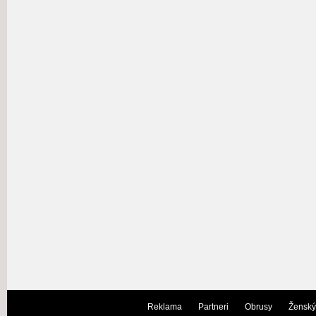
Reklama
Partneri
Obrusy
Ženský