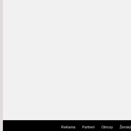
Reklama
Partneri
Obrusy
Ženský