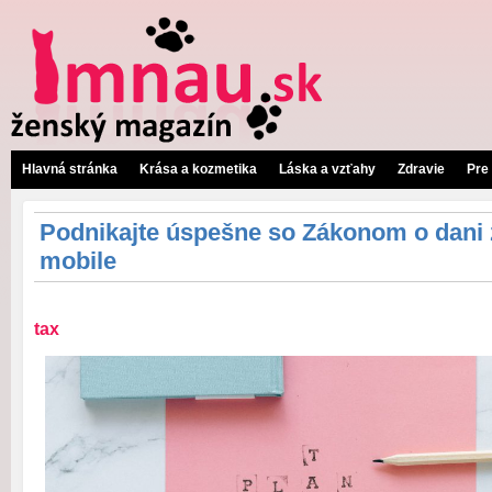
Hlavná stránka
Krása a kozmetika
Láska a vzťahy
Zdravie
Pre
Podnikajte úspešne so Zákonom o dani 
mobile
tax