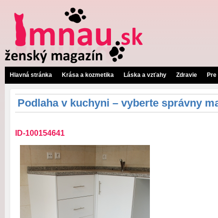
Hlavná stránka
Krása a kozmetika
Láska a vzťahy
Zdravie
Pre
Podlaha v kuchyni – vyberte správny ma
ID-100154641