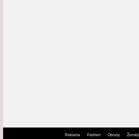
Reklama
Partneri
Obrusy
Ženský