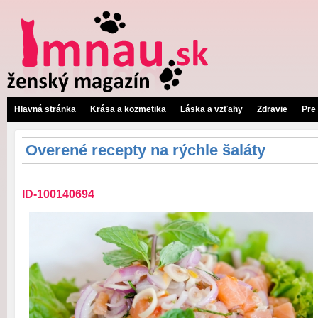
Hlavná stránka
Krása a kozmetika
Láska a vzťahy
Zdravie
Pre
Overené recepty na rýchle šaláty
ID-100140694