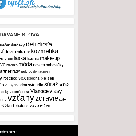
DÁVANÉ SLOVÁ
deti
dieťa
darček
darčeky
kozmetika
sť
dovolenka
jar
make-up
láska
vety
líčenie
leto
móda
tvo
nevera
nohavičky
milenka
artner
rady
rady do domácnosti
y
sex
rozchod
spodná bielizeň
súťaž
svietidlá
svadba
ť o vlasy
súťaž
vlasy
Vianoce
 a triky v domácnosti
vzťahy
zdravie
rine
šaty
ťehotenstvo
ženy
tný život
život
dných hier?