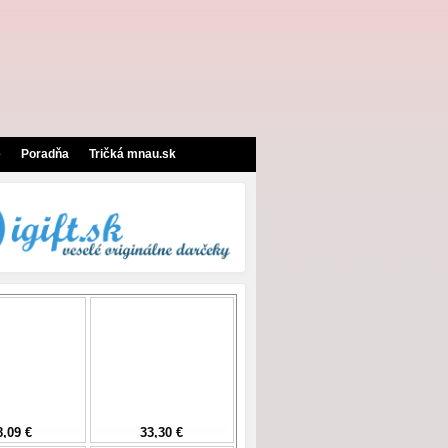
e
Poradňa
Tričká mnau.sk