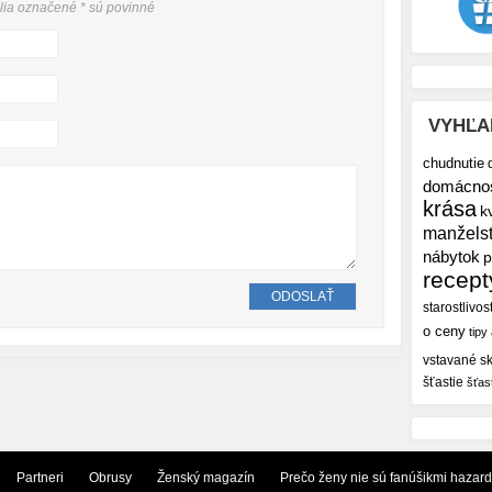
olia označené
*
sú povinné
VYHĽA
chudnutie
domácno
krása
k
manžels
nábytok
p
recept
starostlivos
o ceny
tipy
vstavané sk
šťastie
šťas
Partneri
Obrusy
Ženský magazín
Prečo ženy nie sú fanúšikmi hazar