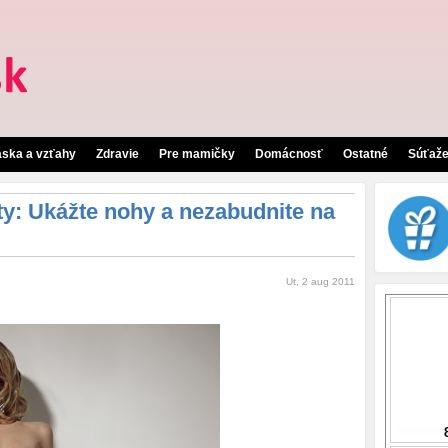
áska a vzťahy
Zdravie
Pre mamičky
Domácnosť
Ostatné
Súťaž
y: Ukážte nohy a nezabudnite na
Ut, 2 aug 2011