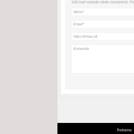
Váš mail nebude
nikde
zverejnený. P
Reklama