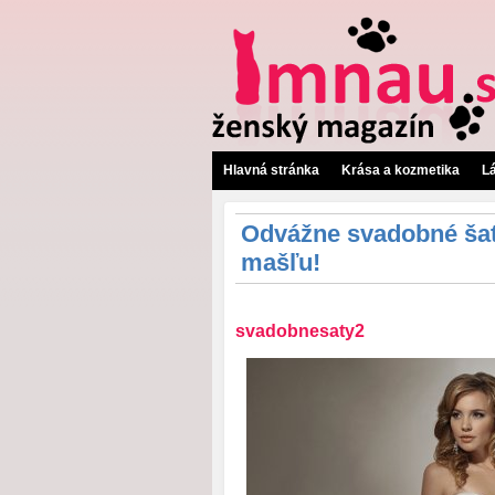
Hlavná stránka
Krása a kozmetika
L
Odvážne svadobné šat
mašľu!
svadobnesaty2